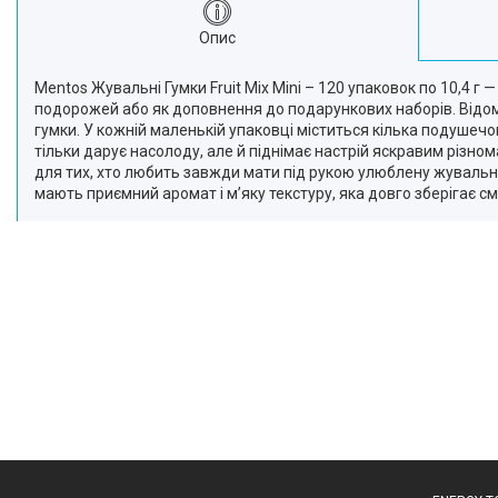
Краса та Здоров'я
Опис
Електроніка
Техніка для дому
Mentos Жувальні Гумки Fruit Mix Mini – 120 упаковок по 10,4 
подорожей або як доповнення до подарункових наборів. Відом
Техніка для Кухні
гумки. У кожній маленькій упаковці міститься кілька подушечок
Для тварин
тільки дарує насолоду, але й піднімає настрій яскравим різно
Продукти Живлення
для тих, хто любить завжди мати під рукою улюблену жувальну
мають приємний аромат і м’яку текстуру, яка довго зберігає см
Посуд
Світ інструмента
Побутова Хімія