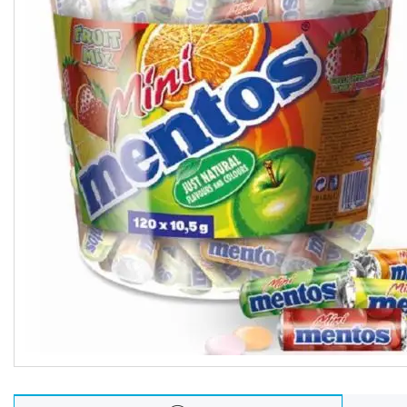
Oбладнання та пристрої
Садово-паркова техніка
Дача, сад і город
Енергонезалежність
Активний відпочинок, туризм
та хобі
Краса та здоровʼя
Автотовари
Техніка для кухні
Техніка для дому
Електроніка
Краса та Здоров'я
Спорт і туризм
Посуд
Для тварин
Світ інструмента
Спорт і туризм