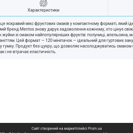
Характеристики
г — це яскравий мікс фруктових смаків у компактному форматі, який 
ий бренд Mentos знову дарує задоволення кожному, хто цінує свіже
 жуйки зі смаком найпопулярніших фруктів: полуниці, апельсина, ма
маніттям. Цей формат — 120 мініпачок — ідеальний для гуртових заку
 гумку. Продукт без цукру, що дозволяє насолоджуватись смаком бе
ак і не втрачає еластичність.
Сайт створений на маркетплейсі
Prom.ua