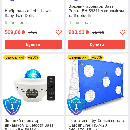
Зірковий проектор Bass
Набір ляльок John Lewis
Polska BH 59311 з динаміком
Baby Twin Dolls
та Bluetooth
В наявності
В наявності
569,80
903,21
₴
₴
740 ₴
1 173 ₴
Купити
Купити
Замовляй!
–23%
Замовляй!
–23%
Зоряний проектор з
Портативні футбольні ворота
динаміком Bluetooth Bass
GardenLine TIS7420
Polska BH 59310
240х170х85 см.