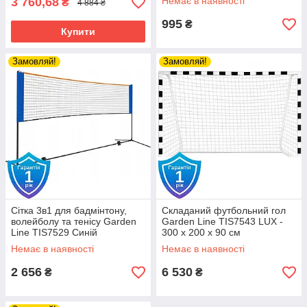
3 760,68
Немає в наявності
₴
4 884 ₴
995
₴
Купити
Замовляй!
Замовляй!
Сітка 3в1 для бадмінтону,
Складаний футбольний гол
волейболу та тенісу Garden
Garden Line TIS7543 LUX -
Line TIS7529 Синій
300 x 200 x 90 см
Немає в наявності
Немає в наявності
2 656
6 530
₴
₴