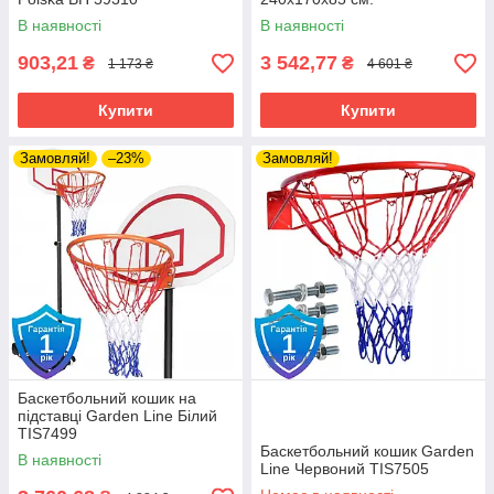
В наявності
В наявності
903,21
3 542,77
₴
₴
1 173 ₴
4 601 ₴
Купити
Купити
Замовляй!
–23%
Замовляй!
Баскетбольний кошик на
підставці Garden Line Білий
TIS7499
Баскетбольний кошик Garden
В наявності
Line Червоний TIS7505