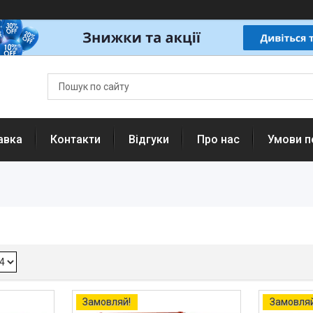
авка
Контакти
Відгуки
Про нас
Умови п
Замовляй!
Замовляй