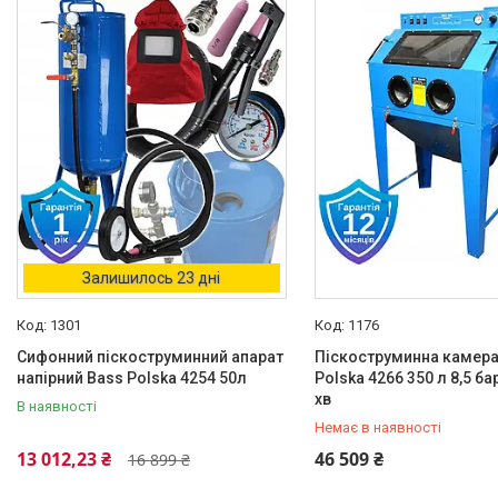
Товари зі знижками
1
Колір
Зелений
1
Чорний
1
Каталог товарів
Електротехніка
Залишилось 23 дні
Побутова техніка
1301
1176
Техніка для кухні
Сифонний піскоструминний апарат
Піскоструминна камера
Кліматична техніка
напірний Bass Polska 4254 50л
Polska 4266 350 л 8,5 ба
Товари для дому
хв
В наявності
Будівельне обладнання та
Немає в наявності
інструмент
+380 (93) 889-02-23
13 012,23 ₴
46 509 ₴
16 899 ₴
Oбладнання та пристрої