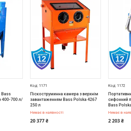
1171
1172
 Bass
Піскоструминна камера з верхнім
Портативн
р 400-700 л/
завантаженням Bass Polska 4267
сифонний п
250 л
Bass Polska
Немає в наявності
Немає в ная
+380 (93) 889-02-23
+380 (93) 
20 377 ₴
2 203 ₴