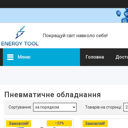
Покращуй світ навколо себе!
Меню
Головна
Дост
Фільтри
Ціна
Пневматичне обладнання
Наявність
В наявності
1
Акція
Замовляй!
–23%
Замовляй!