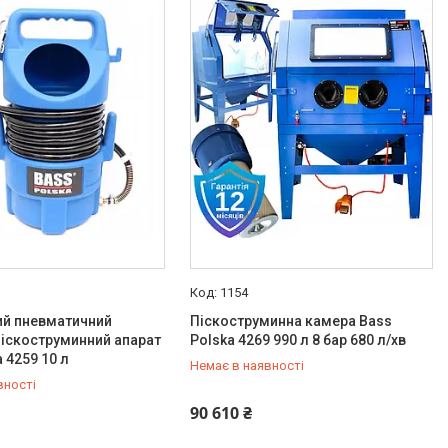
1154
ий пневматичний
Піскоструминна камера Bass
іскоструминний апарат
Polska 4269 990 л 8 бар 680 л/хв
 4259 10 л
Немає в наявності
вності
889-02-23
+380 (93) 889-02-23
90 610 ₴