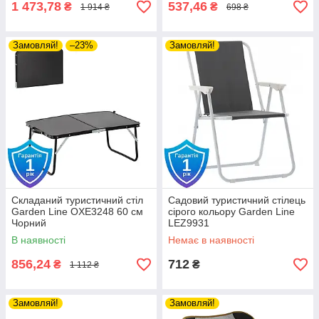
1 473,78
537,46
₴
₴
1 914 ₴
698 ₴
Замовляй!
–23%
Замовляй!
Складаний туристичний стіл
Садовий туристичний стілець
Garden Line OXE3248 60 см
сірого кольору Garden Line
Чорний
LEZ9931
В наявності
Немає в наявності
856,24
712
₴
₴
1 112 ₴
Замовляй!
Замовляй!