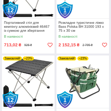
Портативний стіл для
Розкладне туристичне ліжко
кемпінгу алюмінієвий 46467
Bass Polska BH 31000 193 х
із сумкою для зберігання
75 х 30 см
29*40*35
В наявності
В наявності
713,02
2 152,15
₴
₴
926 ₴
2 795 ₴
Замовляй!
–23%
Замовляй!
–23%