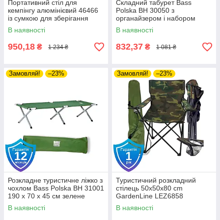
Портативний стіл для
Складний табурет Bass
кемпінгу алюмінієвий 46466
Polska BH 30050 з
із сумкою для зберігання
органайзером і набором
40,5*56*40
садових інструментів
В наявності
В наявності
950,18
832,37
₴
₴
1 234 ₴
1 081 ₴
Замовляй!
–23%
Замовляй!
–23%
Розкладне туристичне ліжко з
Туристичний розкладний
чохлом Bass Polska BH 31001
стілець 50x50x80 cm
190 х 70 х 45 см зелене
GardenLine LEZ6858
камуфляж
В наявності
В наявності