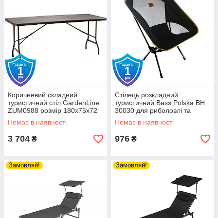
Коричневий складний
Стілець розкладний
туристичний стіл GardenLine
туристичний Bass Polska BH
ZUM0988 розмір 180x75x72
30030 для риболовлі та
см
відпочинку
Немає в наявності
Немає в наявності
3 704
976
₴
₴
Замовляй!
Замовляй!