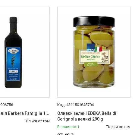
1906756
4311501648704
ія Barbera Famiglia 1 L
Оливки зелені EDEKA Bella di
Cerignola великі 290 g
Тільки оптом
В наявності
Тільки оптом