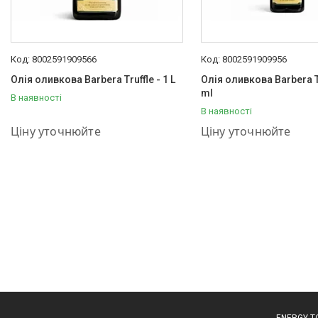
8002591909566
8002591909956
Олія оливкова Barbera Truffle - 1 L
Олія оливкова Barbera Tr
ml
В наявності
В наявності
+380 (93) 889-02-23
+380 (93) 889-02-23
Ціну уточнюйте
Ціну уточнюйте