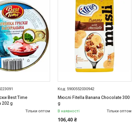
0223091
5900552030942
ски Best Time
Мюслі Fitella Banana Chocolate 300
 202 g
g
Тільки оптом
В наявності
Тільки оптом
106,40 ₴