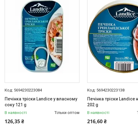
Каталог товарів
Електротехніка
Побутова техніка
Техніка для кухні
Кліматична техніка
Товари для дому
Будівельне обладнання та
інструмент
Oбладнання та пристрої
Садово-паркова техніка
5694230223084
5694230223138
Дача, сад і город
Печінка тріски Landice у власному
Печінка тріски Landice 
Енергонезалежність
соку 121 g
202 g
Активний відпочинок, туризм
В наявності
Тільки оптом
В наявності
та хобі
126,35 ₴
216,60 ₴
Краса та здоровʼя
Автотовари