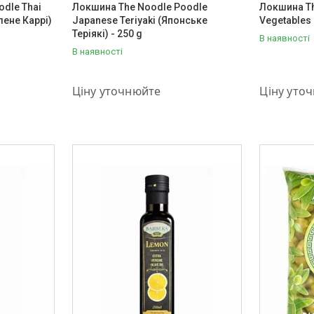
dle Thai
Локшина The Noodle Poodle
Локшина Th
лене Каррі)
Japanese Teriyaki (Японське
Vegetables
Теріякі) - 250 g
В наявності
В наявності
+380 (93) 889-02-23
+380 (93) 
Ціну уточнюйте
Ціну уто