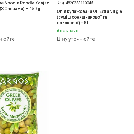
e Noodle Poodle Konjac
4820283110045 .
 (З Овочами) — 150 g
Олія купажована Oil Extra Virgin
(суміш соняшникової та
оливкової) - 5 L
В наявності
889-02-23
+380 (93) 889-02-23
чнюйте
Ціну уточнюйте