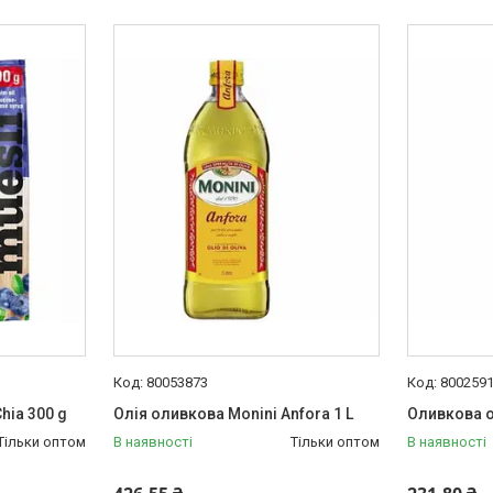
80053873
800259
Chia 300 g
Олія оливкова Monini Anfora 1 L
Оливкова ол
Тільки оптом
В наявності
Тільки оптом
В наявності