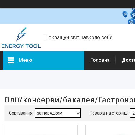
Покращуй світ навколо себе!
Меню
Головна
Дост
Фільтри
Ціна
Олії/консерви/бакалея/Гастроно
Наявність
В наявності
43