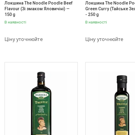
Локшина The Noodle Poodle Beef
Локшина The Noodle Poo
Flavour (Зі змаком Яловичіні) —
Green Curry (Тайське Зе
150 g
- 250 g
В наявності
В наявності
+380 (93) 889-02-23
+380 (93) 889-02-23
Ціну уточнюйте
Ціну уточнюйте