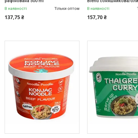
рафінована 500 ml
Blend соняшникова/оли
В наявності
Тільки оптом
В наявності
137,75 ₴
157,70 ₴