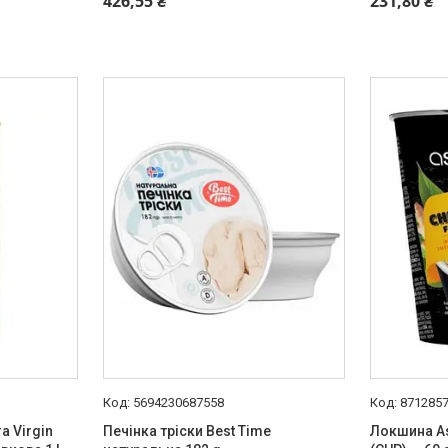
426,55 ₴
231,80 ₴
5694230687558
871285
a Virgin
Печінка тріски Best Time
Локшина Asi