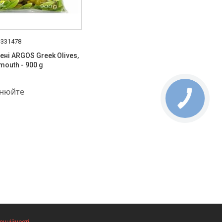
1331478
ені ARGOS Greek Olives,
outh - 900 g
889-02-23
чнюйте