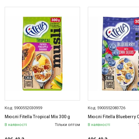
Техніка для кухні
Техніка для дому
Електроніка
Краса та Здоров'я
Спорт і туризм
Посуд
Для тварин
Світ інструмента
Спорт і туризм
Краса та Здоров'я
Електроніка
Техніка для дому
Техніка для Кухні
5900552030959
5900552083726
Для тварин
Мюслі Fitella Tropical Mix 300 g
Мюслі Fitella Blueberry 
Продукти Живлення
В наявності
Тільки оптом
В наявності
Новорічна Продукція