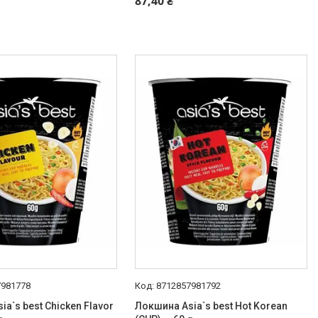
87,40 ₴
7981778
8712857981792
a`s best Chicken Flavor
Локшина Asia`s best Hot Korean