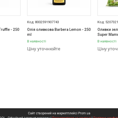
8002591907743
520732
uffle - 250
Олія оливкова Barbera Lemon - 250
Оливки зел
ml
Super Mamm
В наявності
В наявності
+380 (93) 889-02-23
+380 (93) 
Ціну уточнюйте
Ціну уто
Сайт створений на маркетплейсі
Prom.ua