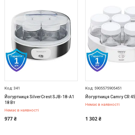
Побутова техніка
Техніка для кухні
Кухонні комбайни/Тістоміси
Мʼясорубки
Блендери
Кавоварки
Електрочайники
Грилі
Тостери
Мультиварки
341
5905575905451
Аерогрилі
Йогуртниця SilverCrest SJB-18-A1
Йогуртниця Camry CR 4
Вафельниці
18 Вт
Немає в наявності
Вакууматори
Немає в наявності
Пароварки
977 ₴
1 302 ₴
Овочерізки
Слайсери