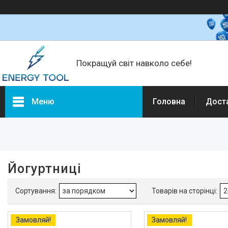
Покращуй світ навколо себе!
Меню
Головна
Дост
Фільтри
Ціна
Йогуртниці
Каталог товарів
Замовляй!
Замовляй!
Електротехніка