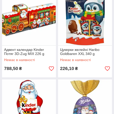
Адвент календар Kinder
Цукерки желейні Haribo
Потяг 3D-Zug MIX 226 g
Goldbaren XXL 340 g
Немає в наявності
Немає в наявності
788,50
226,10
₴
₴