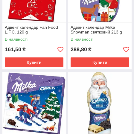
Адвент календар Fan Food
Адвент календар Milka
L.F.C. 120 g
Snowman святковий 213 g
В наявності
В наявності
161,50
288,80
₴
₴
Купити
Купити