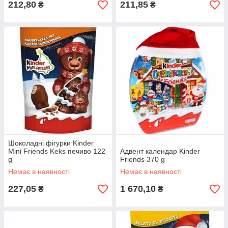
212,80
211,85
₴
₴
Шоколадні фігурки Kinder
Mini Friends Keks печиво 122
Адвент календар Kinder
g
Friends 370 g
Немає в наявності
Немає в наявності
227,05
1 670,10
₴
₴