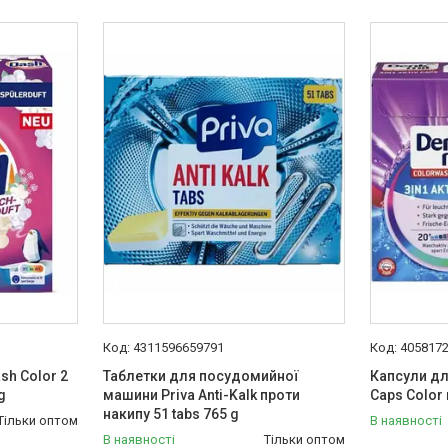
4311596659791
405817
sh Color 2
Таблетки для посудомийної
Капсули для
g
машини Priva Anti-Kalk проти
Caps Color
накипу 51 tabs 765 g
Тільки оптом
В наявності
В наявності
Тільки оптом