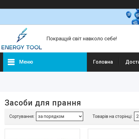
Покращуй світ навколо себе!
Меню
Головна
Дост
Фільтри
Ціна
Засоби для прання
Наявність
В наявності
111