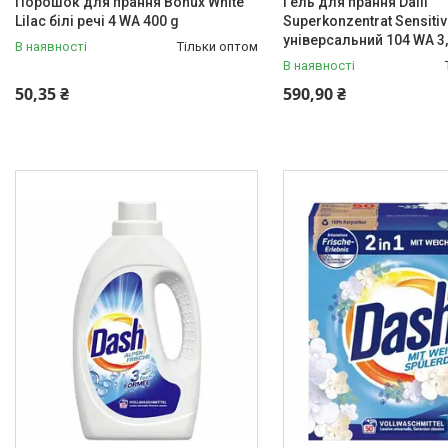
Порошок для прання Bonux White
Гель для прання Dalli
Lilac білі речі 4 WA 400 g
Superkonzentrat Sensitiv
універсальний 104 WA 3,
В наявності
Тільки оптом
В наявності
50,35 ₴
590,90 ₴