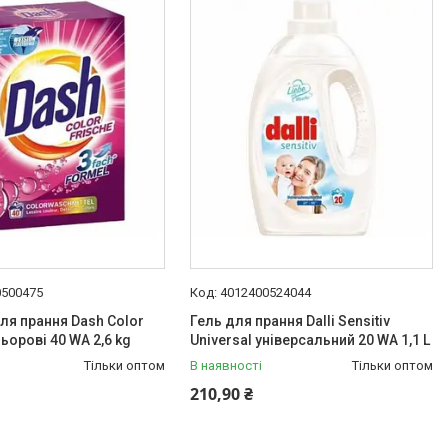
0500475
4012400524044
я прання Dash Color
Гель для прання Dalli Sensitiv
ьорові 40 WA 2,6 kg
Universal універсальний 20 WA 1,1 L
Тільки оптом
В наявності
Тільки оптом
210,90 ₴