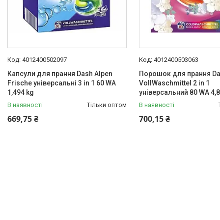
4012400502097
4012400503063
Капсули для прання Dash Alpen
Порошок для прання D
Frische універсальні 3 in 1 60 WA
VollWaschmittel 2 in 1
1,494 kg
універсальний 80 WA 4,8
В наявності
Тільки оптом
В наявності
669,75 ₴
700,15 ₴