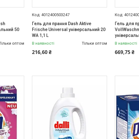
4012400503247
401240
ash
Гель для прання Dash Aktive
Гель для п
альний 50
Frische Universal універсальний 20
VollWaschmi
WA 1,1 L
універсальн
Тільки оптом
В наявності
Тільки оптом
В наявності
216,60 ₴
669,75 ₴