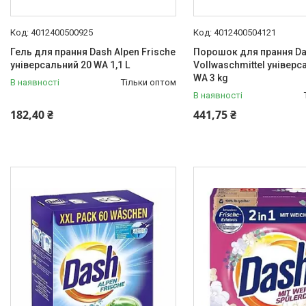
4012400500925
4012400504121
Гель для прання Dash Alpen Frische
Порошок для прання D
універсальний 20 WA 1,1 L
Vollwaschmittel універс
WA 3 kg
В наявності
Тільки оптом
В наявності
182,40 ₴
441,75 ₴