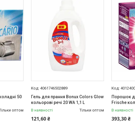
4061746502889
401240
околадні 50
Гель для прання Bonux Colors Glow
Порошок дл
кольорові речі 20 WA 1,1 L
Frische кол
Тільки оптом
В наявності
Тільки оптом
В наявності
121,60 ₴
393,30 ₴