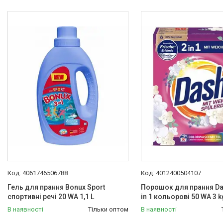
Техніка для кухні
Техніка для дому
Електроніка
Краса та Здоров'я
Спорт і туризм
Посуд
Для тварин
Світ інструмента
Спорт і туризм
Краса та Здоров'я
Електроніка
Техніка для дому
Техніка для Кухні
4061746506788
4012400504107
Для тварин
Гель для прання Bonux Sport
Порошок для прання Da
Продукти Живлення
спортивні речі 20 WA 1,1 L
in 1 кольорові 50 WA 3 k
В наявності
Посуд
Тільки оптом
В наявності