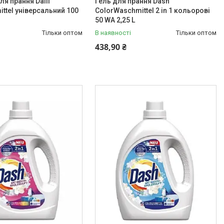
я прання Dalli
Гель для прання Dash
ittel універсальний 100
ColorWaschmittel 2 in 1 кольорові
50 WA 2,25 L
Тільки оптом
В наявності
Тільки оптом
438,90 ₴