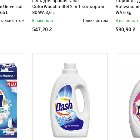
Гель для прання Dash
Порошок дл
e Universal
ColorWaschmittel 2 in 1 кольорові
Vollwaschm
65 L
80 WA 3,6 L
WA 6 kg
Тільки оптом
В наявності
Тільки оптом
В наявності
547,20 ₴
590,90 ₴