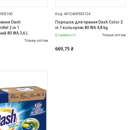
0503100
4012400503124
рання Dash
Порошок для прання Dash Color 2
ttel 2 in 1
in 1 кольорові 80 WA 4,8 kg
ий 80 WA 3,6 L
В наявності
Тільки оптом
Тільки оптом
669,75 ₴