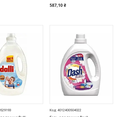
587,10 ₴
0529193
4012400504022