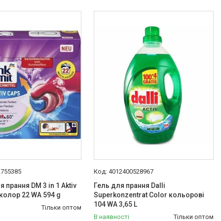
2755385
4012400528967
 прання DM 3 in 1 Aktiv
Гель для прання Dalli
 колор 22 WA 594 g
Superkonzentrat Color кольорові
104 WA 3,65 L
Тільки оптом
В наявності
Тільки оптом