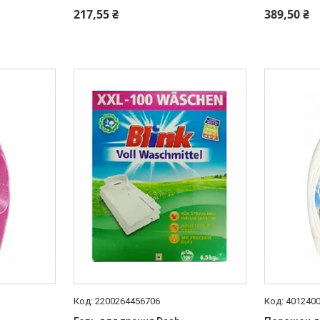
217,55 ₴
389,50 ₴
2200264456706
401240