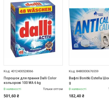
Каталог товарів
Електротехніка
Побутова техніка
Техніка для кухні
Кліматична техніка
Товари для дому
Будівельне обладнання та
інструмент
Oбладнання та пристрої
Садово-паркова техніка
4012400528066
8480000676559
Дача, сад і город
Порошок для прання Dalli Color
Вафлі Bonitki Estella Ш
Енергонезалежність
кольорові 100 WA 6 kg
g
Активний відпочинок, туризм
В наявності
Тільки оптом
В наявності
та хобі
501,60 ₴
182,40 ₴
Краса та здоровʼя
Автотовари