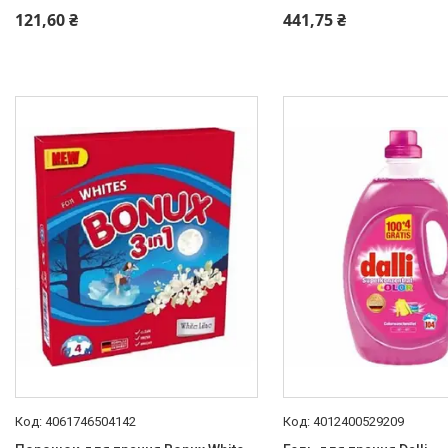
Світ інструмента
121,60 ₴
441,75 ₴
Побутова Хімія
Засоби з догляду за Ротовою
порожниною
Засоби для прання
Засоби для Бритяча
Засоби для прибирання
Засоби з догляду за Тілом і
Волоссям
Господарські Товари
Засоби для Миття посуду
4061746504142
4012400529209