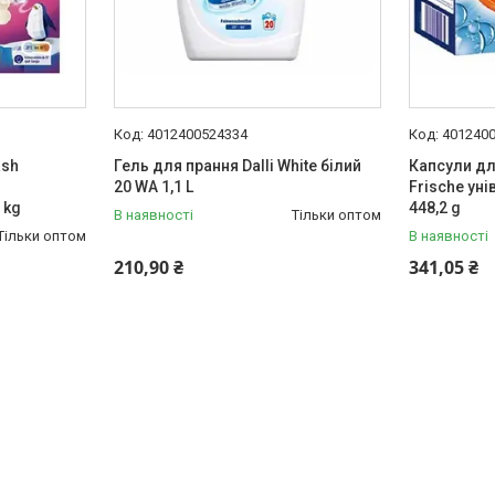
4012400524334
401240
ash
Гель для прання Dalli White білий
Капсули дл
20 WA 1,1 L
Frische уні
 kg
448,2 g
В наявності
Тільки оптом
Тільки оптом
В наявності
210,90 ₴
341,05 ₴