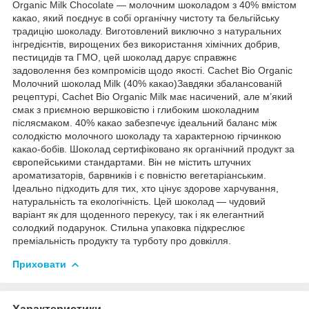
Organic Milk Chocolate — молочним шоколадом з 40% вмістом
какао, який поєднує в собі органічну чистоту та бельгійську
традицію шоколаду. Виготовлений виключно з натуральних
інгредієнтів, вирощених без використання хімічних добрив,
пестицидів та ГМО, цей шоколад дарує справжнє
задоволення без компромісів щодо якості. Cachet Bio Organic
Молочний шоколад Milk (40% какао)Завдяки збалансованій
рецептурі, Cachet Bio Organic Milk має насичений, але м’який
смак з приємною вершковістю і глибоким шоколадним
післясмаком. 40% какао забезпечує ідеальний баланс між
солодкістю молочного шоколаду та характерною гірчинкою
какао-бобів. Шоколад сертифіковано як органічний продукт за
європейськими стандартами. Він не містить штучних
ароматизаторів, барвників і є повністю вегетаріанським.
Ідеально підходить для тих, хто цінує здорове харчування,
натуральність та екологічність. Цей шоколад — чудовий
варіант як для щоденного перекусу, так і як елегантний
солодкий подарунок. Стильна упаковка підкреслює
преміальність продукту та турботу про довкілля.
Приховати