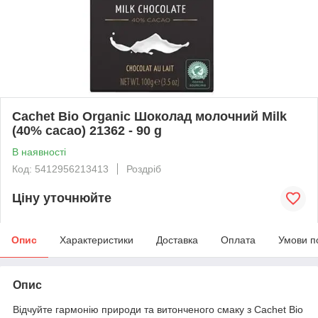
Cachet Bio Organic Шоколад молочний Milk
(40% cacao) 21362 - 90 g
В наявності
Код: 5412956213413
Роздріб
Ціну уточнюйте
Опис
Характеристики
Доставка
Оплата
Умови п
Опис
Відчуйте гармонію природи та витонченого смаку з Cachet Bio