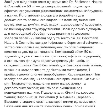
Засіб для видалення плям від косметики Dr. Beckmann Nature
& Cosmetics – 50 ml — це спеціалізований продукт для
ефективного усунення різноманітних косметичних забруднень
з тканин. Його унікальна формула розроблена для
делікатного та безпечного видалення плям від тональних
кремів, помад, рум’ян, туші, пудри та декоративної косметики,
не пошкоджуючи структуру тканини. Засіб ідеально підходить
для попередньої обробки перед пранням та дозволяє
зберегти первісний вигляд одягу та текстилю. Dr. Beckmann
Nature & Cosmetics швидко і ефективно бореться зі свіжими та
застарілими плямами, забезпечуючи глибоке очищення
волокон та догляд за тканиною. Компактний об’єм 50 мл
зручний для домашнього використання, офісу чи подорожей,
а економічна формула гарантує тривалу дію навіть на
складних плямах. Засіб безпечний для більшості типів тканин,
включно з кольоровими та делікатними матеріалами, і
пройшов дерматологічні випробування. Характеристики: Тип
засобу: плямовивідник спеціального призначення; Об’єм: 50
мл; Призначення: видалення плям від косметики та
декоративних засобів; Дія: глибоке очищення без
пошкодження тканини; Підходить для: білих і кольорових
тканин; Виробник: Dr. Beckmann (Німеччина). Переваги:
Ефективно видаляє свіжі та застарілі плями від косметики;
Безпечний для тканин та кольорових речей; Компактний і