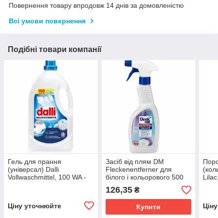
Повернення товару впродовж 14 днів за домовленістю
Всі умови повернення
Подібні товари компанії
Гель для прання
Засіб від плям DM
Пор
(універсал) Dalli
Fleckenentferner для
(кол
Vollwaschmittel, 100 WA -
білого і кольорового 500
Lila
4,5 L
ml
126,35
₴
Ціну уточнюйте
Цін
Купити