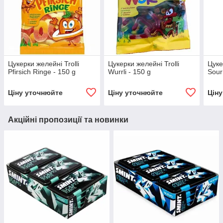
Цукерки желейні Trolli
Цукерки желейні Trolli
Цуке
Pfirsich Ringe - 150 g
Wurrli - 150 g
Sour
Ціну уточнюйте
Ціну уточнюйте
Цін
Акційні пропозиції та новинки