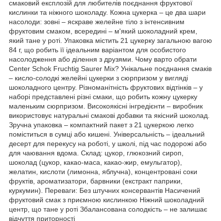
смаковий експлозій для любителів поєднання фруктової
кислинки та ніжного шоколаду. Кожна цукерка – це два шари
насолоди: зовні – яскраве желейне тіло з інтенсивним
фруктовим смаком, всередині – м'який шоколадний крем,
який тане у роті. Упаковка містить 21 цукерку загальною вагою
84 г, що робить її ідеальним варіантом для особистого
насолодження або ділення з друзями. Чому варто обрати
Center Schok Fruchtig Saurer Mix? Унікальне поєднання смаків
– кисло-солодкі желейні цукерки з сюрпризом у вигляді
шоколадного центру. Різноманітність фруктових відтінків – у
наборі представлені різні смаки, що робить кожну цукерку
маленьким сюрпризом. Високоякісні інгредієнти – виробник
використовує натуральні смакові добавки та якісний шоколад.
Зручна упаковка – компактний пакет з 21 цукеркою легко
поміститься в сумці або кишені. Універсальність – ідеальний
десерт для перекусу на роботі, у школі, під час подорожі або
для чаювання вдома. Склад: цукор, глюкозний сироп,
шоколад (цукор, какао-маса, какао-жир, емульгатор),
желатин, кислоти (лимонна, яблучна), концентровані соки
фруктів, ароматизатори, барвники (екстракт паприки,
куркумин). Переваги: Без штучних консервантів Насичений
фруктовий смак з приємною кислинкою Ніжний шоколадний
центр, що тане у роті Збалансована солодкість – не залишає
відчуття приторності