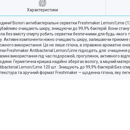
Характеристики
ї родини! Вологі антибактеріальні серветки Freshmaker Lemon/Lime (
ки дбайливо очищають шкіру, знищуючи до 99,9% бактерій. Вони стану
ула без вмісту спирту робить серветки безпечними для будь-якого
ху. Активні компоненти ніжно очищають шкіру, залишаючи приємне
кожного використання. Це не лише гігієна, а справжнє ароматне оно
тки Freshmaker Antibacterial Lemon/Lime підходять для: очищення 
магазині використання під час подорожей, прогулянок, активного ві
родини. Герметична кришка надійно зберігає вологу, а міцний мате
tibacterial Lemon/Lime 120 шт.: Знищують до 99,9% бактерій Без спи
екстура та зручний формат Freshmaker — щоденна гігієна, яку легк