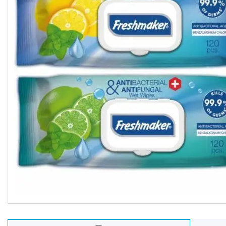
Oбладнання та пристрої
Садово-паркова техніка
Дача, сад і город
Енергонезалежність
Активний відпочинок, туризм
та хобі
Краса та здоровʼя
Автотовари
Техніка для кухні
Техніка для дому
Електроніка
Краса та Здоров'я
Спорт і туризм
Посуд
Для тварин
Світ інструмента
Спорт і туризм