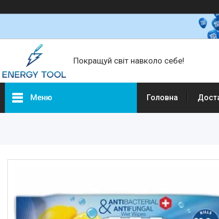
Покращуй світ навколо себе!
Меню
Головна
Дост
Каталог товарів
Електротехніка
Побутова техніка
Техніка для кухні
Кліматична техніка
Товари для дому
Будівельне обладнання та
інструмент