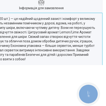
Інформація для замовлення
120 шт.) — це надійний щоденний захист і комфорт у великому
ть незамінним помічником у дорозі, вдома, на роботі, у
 типу шкіри, включаючи чутливу дитячу. Вони не пересушують
 відчуття свіжості. Цитрусовий аромат Lemon/Lime Аромат
влення для шкіри. Свіжий запах створює відчуття чистоти
рук та обличчя поза домом обробки дитячих ручок, іграшок,
дпочинку Економна упаковка — більше серветок, менше турбот
ріал серветок витримує інтенсивне використання. Завдяки
рту та парабенів Безпечні для дітей і дорослих Приємний
о взяти з собою!
КНОПКА
ЗВ'ЯЗКУ