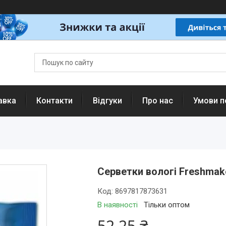
авка
Контакти
Відгуки
Про нас
Умови п
Серветки вологі Freshmake
Код:
8697817873631
В наявності
Тільки оптом
52,25 ₴