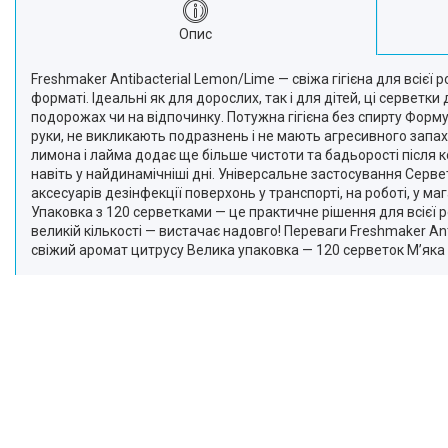
Краса та Здоров'я
Опис
Електроніка
Техніка для дому
Freshmaker Antibacterial Lemon/Lime — свіжа гігієна для всіє
форматі. Ідеальні як для дорослих, так і для дітей, ці сервет
Техніка для Кухні
подорожах чи на відпочинку. Потужна гігієна без спирту Форм
Для тварин
руки, не викликають подразнень і не мають агресивного запа
Продукти Живлення
лимона і лайма додає ще більше чистоти та бадьорості після 
навіть у найдинамічніші дні. Універсальне застосування Серве
Посуд
аксесуарів дезінфекції поверхонь у транспорті, на роботі, у 
Світ інструмента
Упаковка з 120 серветками — це практичне рішення для всієї 
великій кількості — вистачає надовго! Переваги Freshmaker An
Побутова Хімія
свіжий аромат цитрусу Велика упаковка — 120 серветок М’яка т