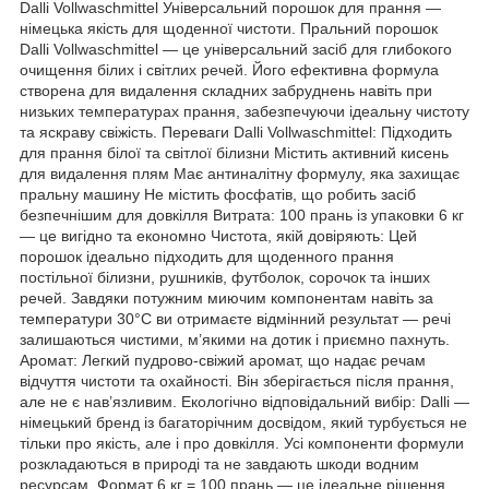
Dalli Vollwaschmittel Універсальний порошок для прання —
німецька якість для щоденної чистоти. Пральний порошок
Dalli Vollwaschmittel — це універсальний засіб для глибокого
очищення білих і світлих речей. Його ефективна формула
створена для видалення складних забруднень навіть при
низьких температурах прання, забезпечуючи ідеальну чистоту
та яскраву свіжість. Переваги Dalli Vollwaschmittel: Підходить
для прання білої та світлої білизни Містить активний кисень
для видалення плям Має антиналітну формулу, яка захищає
пральну машину Не містить фосфатів, що робить засіб
безпечнішим для довкілля Витрата: 100 прань із упаковки 6 кг
— це вигідно та економно Чистота, якій довіряють: Цей
порошок ідеально підходить для щоденного прання
постільної білизни, рушників, футболок, сорочок та інших
речей. Завдяки потужним миючим компонентам навіть за
температури 30°C ви отримаєте відмінний результат — речі
залишаються чистими, м’якими на дотик і приємно пахнуть.
Аромат: Легкий пудрово-свіжий аромат, що надає речам
відчуття чистоти та охайності. Він зберігається після прання,
але не є нав’язливим. Екологічно відповідальний вибір: Dalli —
німецький бренд із багаторічним досвідом, який турбується не
тільки про якість, але і про довкілля. Усі компоненти формули
розкладаються в природі та не завдають шкоди водним
ресурсам. Формат 6 кг = 100 прань — це ідеальне рішення