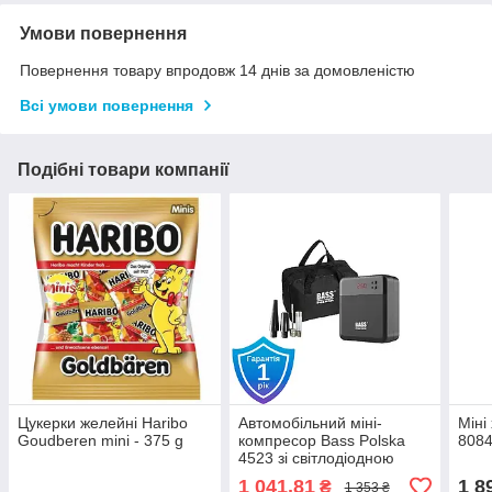
Умови повернення
Повернення товару впродовж 14 днів за домовленістю
Всі умови повернення
Подібні товари компанії
Цукерки желейні Haribo
Автомобільний міні-
Міні
Goudberen mini - 375 g
компресор Bass Polska
8084
4523 зі світлодіодною
лампою 120 Вт
1 041,81
1 8
₴
1 353 ₴