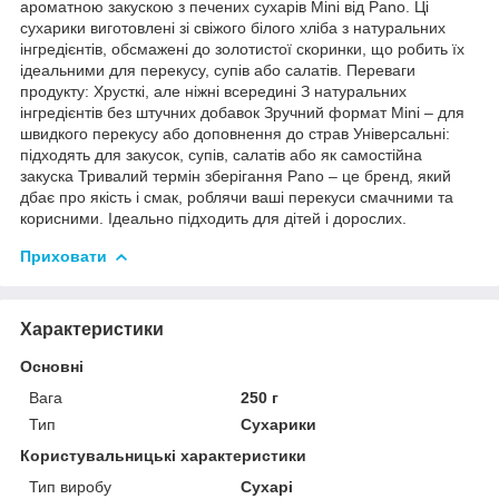
ароматною закускою з печених сухарів Mini від Pano. Ці
сухарики виготовлені зі свіжого білого хліба з натуральних
інгредієнтів, обсмажені до золотистої скоринки, що робить їх
ідеальними для перекусу, супів або салатів. Переваги
продукту: Хрусткі, але ніжні всередині З натуральних
інгредієнтів без штучних добавок Зручний формат Mini – для
швидкого перекусу або доповнення до страв Універсальні:
підходять для закусок, супів, салатів або як самостійна
закуска Тривалий термін зберігання Pano – це бренд, який
дбає про якість і смак, роблячи ваші перекуси смачними та
корисними. Ідеально підходить для дітей і дорослих.
Приховати
Характеристики
Основні
Вага
250 г
Тип
Сухарики
Користувальницькі характеристики
Тип виробу
Сухарі