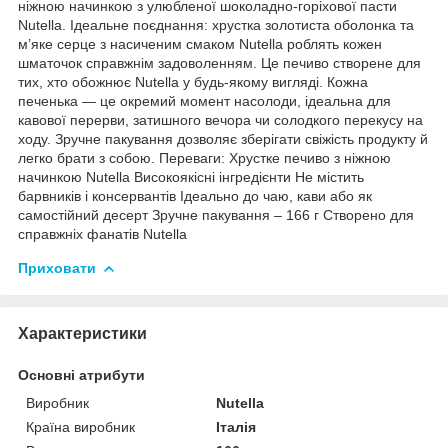
ніжною начинкою з улюбленої шоколадно-горіхової пасти
Nutella. Ідеальне поєднання: хрустка золотиста оболонка та
м’яке серце з насиченим смаком Nutella роблять кожен
шматочок справжнім задоволенням. Це печиво створене для
тих, хто обожнює Nutella у будь-якому вигляді. Кожна
печенька — це окремий момент насолоди, ідеальна для
кавової перерви, затишного вечора чи солодкого перекусу на
ходу. Зручне пакування дозволяє зберігати свіжість продукту й
легко брати з собою. Переваги: Хрустке печиво з ніжною
начинкою Nutella Високоякісні інгредієнти Не містить
барвників і консервантів Ідеально до чаю, кави або як
самостійний десерт Зручне пакування – 166 г Створено для
справжніх фанатів Nutella
Приховати
Характеристики
Основні атрибути
Виробник
Nutella
Країна виробник
Італія