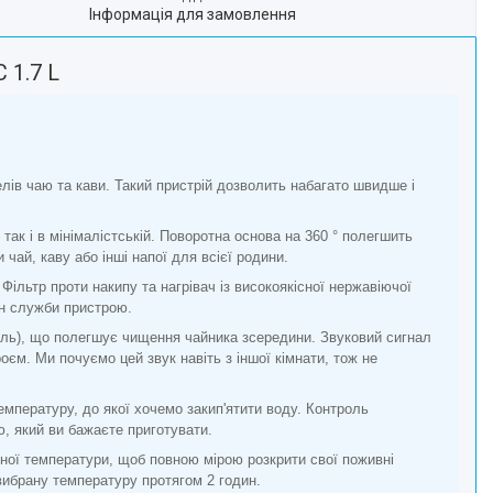
Інформація для замовлення
 1.7 L
лів чаю та кави. Такий пристрій дозволить набагато швидше і
так і в мінімалістській. Поворотна основа на 360 ° полегшить
чай, каву або інші напої для всієї родини.
 Фільтр проти накипу та нагрівач із високоякісної нержавіючої
ін служби пристрою.
ель), що полегшує чищення чайника зсередини. Звуковий сигнал
оєм. Ми почуємо цей звук навіть з іншої кімнати, тож не
пературу, до якої хочемо закип'ятити воду. Контроль
ю, який ви бажаєте приготувати.
зної температури, щоб повною мірою розкрити свої поживні
вибрану температуру протягом 2 годин.