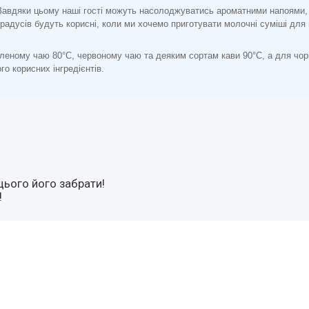
Завдяки цьому наші гості можуть насолоджуватись ароматними напоями, 
градусів будуть корисні, коли ми хочемо приготувати молочні суміші для
зеленому чаю 80°C, червоному чаю та деяким сортам кави 90°C, а для ч
о корисних інгредієнтів.
цього його забрати!
!