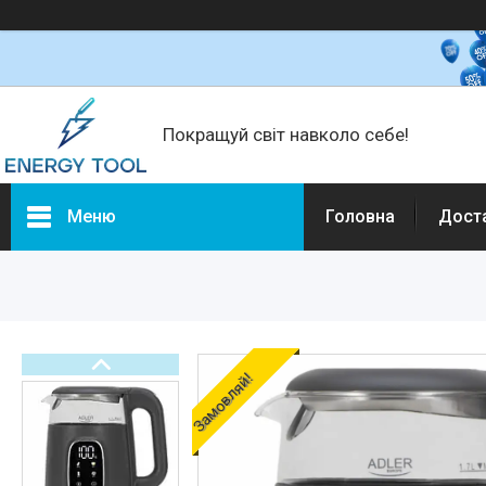
Покращуй світ навколо себе!
Меню
Головна
Дост
Каталог товарів
Електротехніка
Побутова техніка
Техніка для кухні
Замовляй!
Кліматична техніка
Товари для дому
Будівельне обладнання та
інструмент