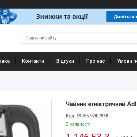
авка
Контакти
Відгуки
Про нас
Умови п
Чайник електричний Adle
Код:
5905575907868
В наявності
1 146,53 ₴