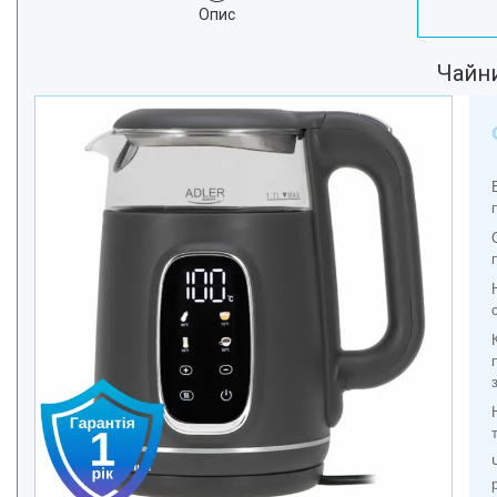
Опис
Краса та Здоров'я
Електроніка
Чайни
Техніка для дому
Техніка для Кухні
Для тварин
Продукти Живлення
Посуд
Світ інструмента
Побутова Хімія