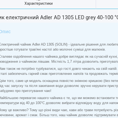
Характеристики
к електричний Adler AD 1305 LED grey 40-100 °C
Опис
Електричний чайник Adler AD 1305 (SOLIN) - ідеальне рішення для любите
простіше готувати трав'яні настої або молочні суміші для малюків.
Сталеве оздоблення нашого чайника добре виглядає як на сучасній кухні, 
поводження з чайником лівшам. Місткість 1,7 літра дозволить приготувати 
Нам також не потрібно турбуватися, що гості довго чекають на свій напій.
сталі забезпечать гарний смак приготовлених напоїв та продовжать терм
Крім того, саме ця модель оснащена повністю знімною кришкою (без пет
під час запуску та після закипання води дозволяє зручно керувати пристр
забудемо про приготування чаю!
Найбільшою перевагою нашого чайника є те, що ми можемо встановити тем
температури від 40 до 100°C дозволяє вибрати відповідну воду для напо
Чому це важливо? Тому що різні види чаю, кави або трави потребують рі
речовини, аромат і смак. Більш того, наш чайник дозволяє підтримувати 