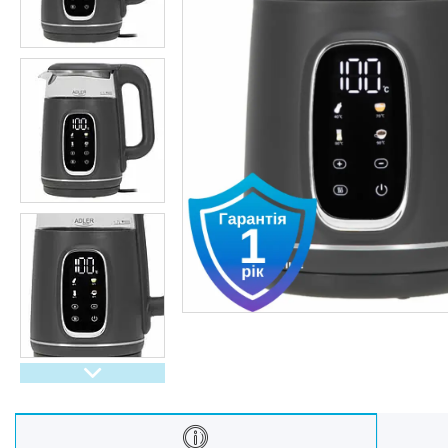
Oбладнання та пристрої
Садово-паркова техніка
Дача, сад і город
Енергонезалежність
Активний відпочинок, туризм
та хобі
Краса та здоровʼя
Автотовари
Техніка для кухні
Техніка для дому
Електроніка
Краса та Здоров'я
Спорт і туризм
Посуд
Для тварин
Світ інструмента
Спорт і туризм