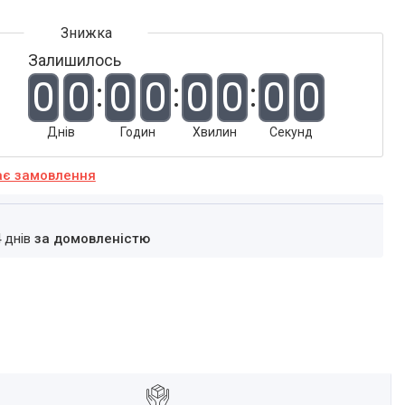
Залишилось
0
0
0
0
0
0
0
0
Днів
Годин
Хвилин
Секунд
ає замовлення
4 днів
за домовленістю