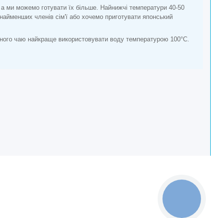
а ми можемо готувати їх більше. Найнижчі температури 40-50
 найменших членів сім'ї або хочемо приготувати японський
орного чаю найкраще використовувати воду температурою 100°C.
КНОПКА
ЗВ'ЯЗКУ