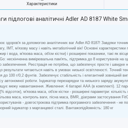
Характеристики
ги підлогові аналітичні Adler AD 8187 White Sm
воє здоров'я за допомогою аналітичних ваг Adler AD 8187! Завдяки точним
гу, ІМТ, м'язову масу і навіть метаболічний вік! Основні характеристики 
 жир і вода, м'язова маса, об'єм кістки) і розширені показники, такі як віс
tGo: нескінченна вимірювальна пам'ять, підтримка до 8 користувачів на о
о забезпечення. Реєстрація не потрібна, що забезпечує просте і швидке 
о результати читаються навіть в умовах низької освітленості. Точний тен
я до 100 г/0,2 фунтів. Забезпечує стабільність і елегантний зовнішній 
асу автономної роботи. Індикатор перезарядки та низького заряду акумуля
ищує межу навантаження. Живлення: 4 батареї ААА (в комплекті). 12 парам
(% відсоток), м'язова маса, об'єм кістки - розширені параметри: кількість 
ільова маса, контроль ваги, пісна маса, BMR, діаграми застосування Fit
 користувачів - довгострокова підтримка програмного забезпечення - не п
орний індикатор з марганцевої сталі. Вантажопідйомність: 180 кг