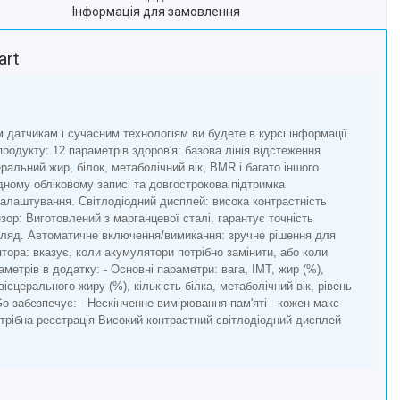
Інформація для замовлення
art
 датчикам і сучасним технологіям ви будете в курсі інформації
продукту: 12 параметрів здоров'я: базова лінія відстеження
церальний жир, білок, метаболічний вік, BMR і багато іншого.
дному обліковому записі та довгострокова підтримка
налаштування. Світлодіодний дисплей: висока контрастність
зор: Виготовлений з марганцевої сталі, гарантує точність
вигляд. Автоматичне включення/вимикання: зручне рішення для
тора: вказує, коли акумулятори потрібно замінити, або коли
етрів в додатку: - Основні параметри: вага, ІМТ, жир (%),
вісцерального жиру (%), кількість білка, метаболічний вік, рівень
Go забезпечує: - Нескінченне вимірювання пам'яті - кожен макс
отрібна реєстрація Високий контрастний світлодіодний дисплей