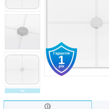
Oбладнання та пристрої
Садово-паркова техніка
Дача, сад і город
Енергонезалежність
Активний відпочинок, туризм
та хобі
Краса та здоровʼя
Автотовари
Техніка для кухні
Техніка для дому
Електроніка
Краса та Здоров'я
Спорт і туризм
Посуд
Для тварин
Світ інструмента
Спорт і туризм