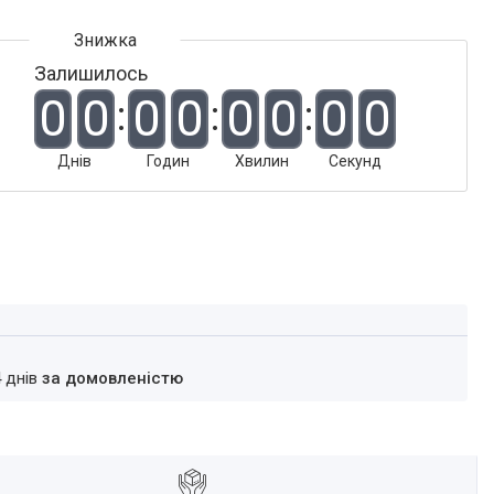
Залишилось
0
0
0
0
0
0
0
0
Днів
Годин
Хвилин
Секунд
4 днів
за домовленістю