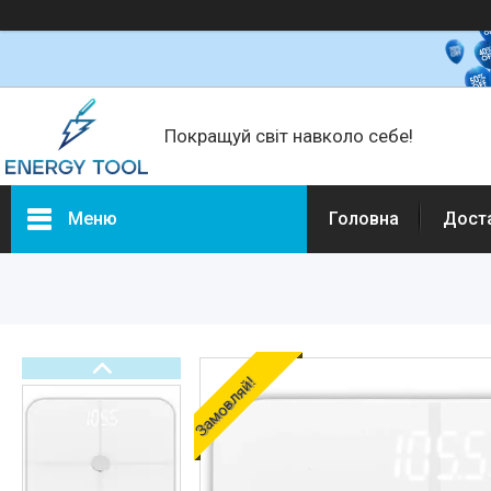
Покращуй світ навколо себе!
Меню
Головна
Дост
Каталог товарів
Електротехніка
Побутова техніка
Техніка для кухні
Замовляй!
Кліматична техніка
Товари для дому
Будівельне обладнання та
інструмент