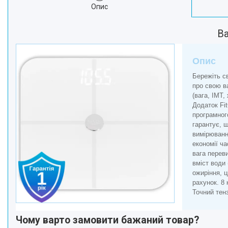
Опис
Краса та Здоров'я
Електроніка
Ва
Техніка для дому
Техніка для Кухні
Опис
Для тварин
Бережіть с
Продукти Живлення
про свою ва
Посуд
(вага, ІМТ,
Додаток Fi
Світ інструмента
програмног
Побутова Хімія
гарантує, щ
вимірюванн
економії ч
вага перев
вміст води 
ожиріння, ц
рахунок. 8
Точний тенз
Чому варто замовити бажаний товар?