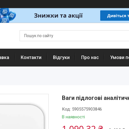
авка
Контакти
Відгуки
Про нас
Умови п
Ваги підлогові аналітич
Код:
5905575903846
В наявності
1 090,32 ₴