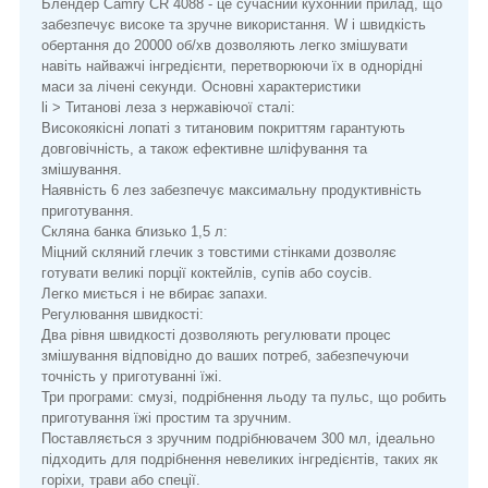
Блендер Camry CR 4088 - це сучасний кухонний прилад, що
забезпечує високе та зручне використання. W і швидкість
обертання до 20000 об/хв дозволяють легко змішувати
навіть найважчі інгредієнти, перетворюючи їх в однорідні
маси за лічені секунди. Основні характеристики
li > Титанові леза з нержавіючої сталі:
Високоякісні лопаті з титановим покриттям гарантують
довговічність, а також ефективне шліфування та
змішування.
Наявність 6 лез забезпечує максимальну продуктивність
приготування.
Скляна банка близько 1,5 л:
Міцний скляний глечик з товстими стінками дозволяє
готувати великі порції коктейлів, супів або соусів.
Легко миється і не вбирає запахи.
Регулювання швидкості:
Два рівня швидкості дозволяють регулювати процес
змішування відповідно до ваших потреб, забезпечуючи
точність у приготуванні їжі.
Три програми: смузі, подрібнення льоду та пульс, що робить
приготування їжі простим та зручним.
Поставляється з зручним подрібнювачем 300 мл, ідеально
підходить для подрібнення невеликих інгредієнтів, таких як
горіхи, трави або спеції.