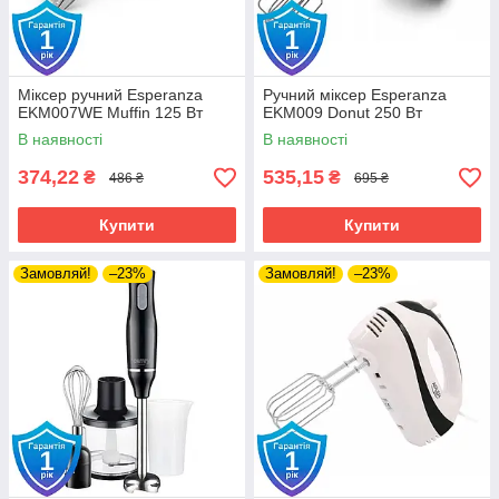
Міксер ручний Esperanza
Ручний міксер Esperanza
EKM007WE Muffin 125 Вт
EKM009 Donut 250 Вт
В наявності
В наявності
374,22
535,15
₴
₴
486 ₴
695 ₴
Купити
Купити
Замовляй!
–23%
Замовляй!
–23%