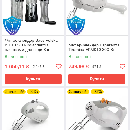
Фітнес блендер Bass Polska
BH 10220 у комплекті з
Міксер-блендер Esperanza
пляшками для води 3 шт
Tiramisu EKM010 300 Вт
В наявності
В наявності
1 650,11
749,98
₴
₴
2 143 ₴
974 ₴
Купити
Купити
Замовляй!
–23%
Замовляй!
–23%