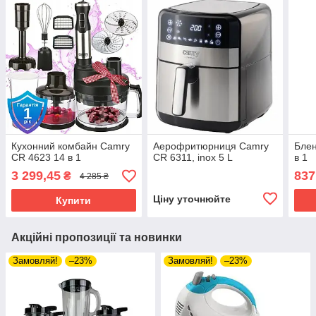
Кухонний комбайн Camry
Аерофритюрниця Camry
Блен
CR 4623 14 в 1
CR 6311, inox 5 L
в 1
3 299,45
837
₴
4 285 ₴
Ціну уточнюйте
Купити
Акційні пропозиції та новинки
Замовляй!
–23%
Замовляй!
–23%