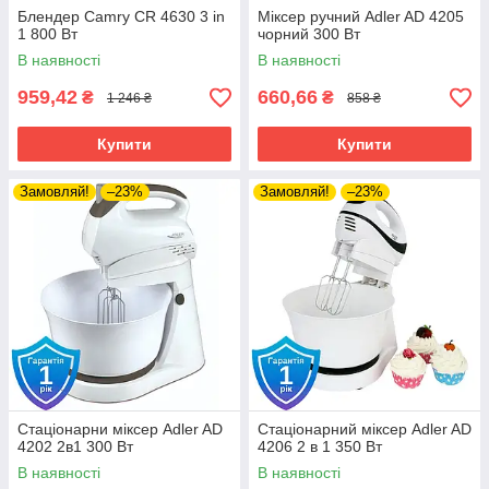
Блендер Camry CR 4630 3 in
Міксер ручний Adler AD 4205
1 800 Вт
чорний 300 Вт
В наявності
В наявності
959,42
660,66
₴
₴
1 246 ₴
858 ₴
Купити
Купити
Замовляй!
–23%
Замовляй!
–23%
Стаціонарни міксер Adler AD
Стаціонарний міксер Adler AD
4202 2в1 300 Вт
4206 2 в 1 350 Вт
В наявності
В наявності