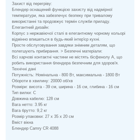
Захист від перегріву:
Блендер оснащений функцією захисту від надмірної
температури, яка забезпечує безпеку при тривалому
використанні та продовжує термін служби приладу.
Елегантний дизайн:
Корпус з нержавіючої сталі в елегантному чорному кольорі
відмінно впишеться в будь-який інтер'єр кухні.
Просте обслуговування завдяки знімним деталям, що
полегшують прибирання. > Безпечні матеріали:
Всі харчові контактні частини не містять бісфенолу А, що
робить використання блендера безпечним для здоров'я.
Технічні дані
Потужність: Номінальна - 800 Вт, максимальна - 1800 Вт
Обороти в хвилину: 20000 об/хв
Розміри: висота - 39 см, ширина - 16 см, глибина - 16 см
Тип вилки: C
Довжина кабелю: 128 см
Вага нетто: 3.95 кг
Вага брутто: 9,2 кг
Розмір упаковки: 27 х 35 х 20 см
Вміст вікна
Блендер Camry CR 4088