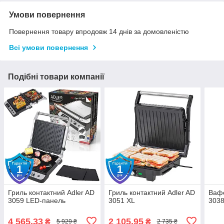
Умови повернення
Повернення товару впродовж 14 днів за домовленістю
Всі умови повернення
Подібні товари компанії
Гриль контактний Adler AD
Гриль контактний Adler AD
Вафе
3059 LED-панель
3051 XL
3038
4 565,33
2 105,95
₴
₴
5 929 ₴
2 735 ₴