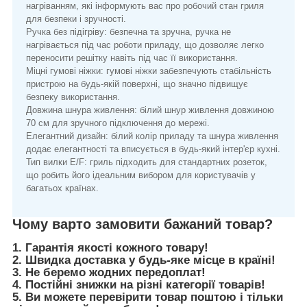
нагріванням, які інформують вас про робочий стан гриля
для безпеки і зручності.
Ручка без підігріву: безпечна та зручна, ручка не
нагрівається під час роботи приладу, що дозволяє легко
переносити решітку навіть під час її використання.
Міцні гумові ніжки: гумові ніжки забезпечують стабільність
пристрою на будь-якій поверхні, що значно підвищує
безпеку використання.
Довжина шнура живлення: білий шнур живлення довжиною
70 см для зручного підключення до мережі.
Елегантний дизайн: білий колір приладу та шнура живлення
додає елегантності та вписується в будь-який інтер'єр кухні.
Тип вилки E/F: гриль підходить для стандартних розеток,
що робить його ідеальним вибором для користувачів у
багатьох країнах.
Чому варто замовити бажаний товар?
1. Гарантія якості кожного товару!
2. Швидка доставка у будь-яке місце в країні!
3. Не беремо жодних передоплат!
4. Постійні знижки на різні категорії товарів!
5. Ви можете перевірити товар поштою і тільки