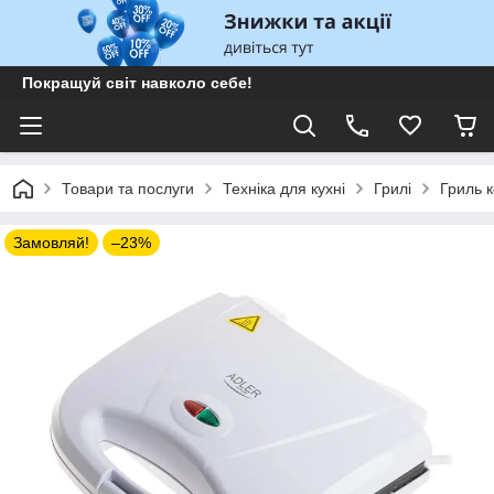
Покращуй світ навколо себе!
Товари та послуги
Техніка для кухні
Грилі
Гриль к
Замовляй!
–23%