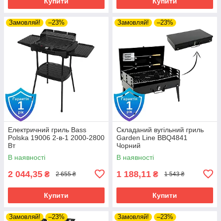
Купити
Купити
Замовляй!
–23%
Замовляй!
–23%
Електричний гриль Bass
Складаний вугільний гриль
Polska 19006 2-в-1 2000-2800
Garden Line BBQ4841
Вт
Чорний
В наявності
В наявності
2 044,35
1 188,11
₴
₴
2 655 ₴
1 543 ₴
Купити
Купити
Замовляй!
–23%
Замовляй!
–23%