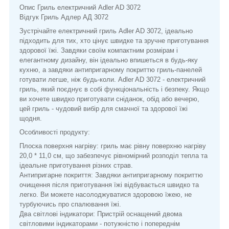
Опис Гриль електричний Adler AD 3072
Відгук Гриль Адлер АД 3072
Зустрічайте електричний гриль Adler AD 3072, ідеально
підходить для тих, хто цінує швидке та зручне приготування
здорової їжі. Завдяки своїм компактним розмірам і
елегантному дизайну, він ідеально впишеться в будь-яку
кухню, а завдяки антипригарному покриттю гриль-панелей
готувати легше, ніж будь-коли. Adler AD 3072 - електричний
гриль, який поєднує в собі функціональність і безпеку. Якщо
ви хочете швидко приготувати сніданок, обід або вечерю,
цей гриль - чудовий вибір для смачної та здорової їжі
щодня.
Особливості продукту:
Плоска поверхня нагріву: гриль має рівну поверхню нагріву
20,0 * 11,0 см, що забезпечує рівномірний розподіл тепла та
ідеальне приготування різних страв.
Антипригарне покриття: Завдяки антипригарному покриттю
очищення після приготування їжі відбувається швидко та
легко. Ви можете насолоджуватися здоровою їжею, не
турбуючись про спалювання їжі.
Два світлові індикатори: Пристрій оснащений двома
світловими індикаторами - потужністю і попереднім