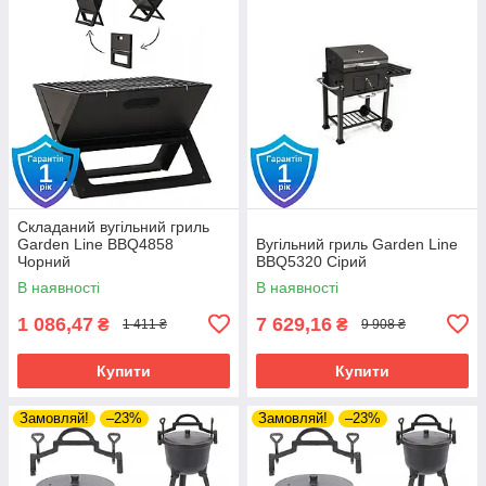
Складаний вугільний гриль
Garden Line BBQ4858
Вугільний гриль Garden Line
Чорний
BBQ5320 Сірий
В наявності
В наявності
1 086,47
7 629,16
₴
₴
1 411 ₴
9 908 ₴
Купити
Купити
Замовляй!
–23%
Замовляй!
–23%