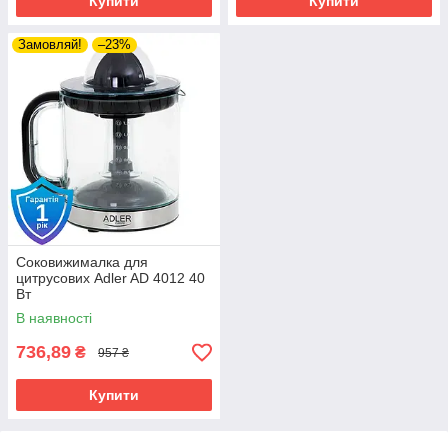
Купити
Купити
Замовляй!
–23%
Соковижималка для
цитрусових Adler AD 4012 40
Вт
В наявності
736,89
₴
957 ₴
Купити