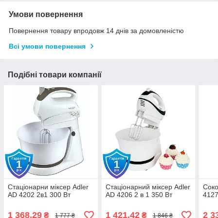
Умови повернення
Повернення товару впродовж 14 днів за домовленістю
Всі умови повернення
Подібні товари компанії
Стаціонарни міксер Adler
Стаціонарний міксер Adler
Соко
AD 4202 2в1 300 Вт
AD 4206 2 в 1 350 Вт
4127
1 368,29
1 421,42
2 3
₴
₴
1 777 ₴
1 846 ₴