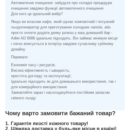
Автоматичне очищення: забудьте про складні процедури
очищення завдяки функції автоматичного очищення.
Для кого це ідеальний вибір?
Якщо ви власник кафе, який шукає компактний і потужний
льодогенератор для приготування холодних напоїв, або
просто хочете додати деяку розкіш у ваш домашній бар -
Adler AD 8086 ідеально підходить. Він займає мінімум місця
і легко вписується в інтер'єр завдяки сучасному срібному
дизайну.
Переваги:
Економія часу і ресурсів;
Висока ефективність і швидкість;
простота догляду та експлуатації;
Ідеально підходить як для домашнього використання, так і
для комерційного використання.
Замовляйте зараз і насолоджуйтеся постійним запасом
свіжого льоду
Чому варто замовити бажаний товар?
1. Гарантія якості кожного товару!
2. Швидка доставка у будь-яке місце в країні!