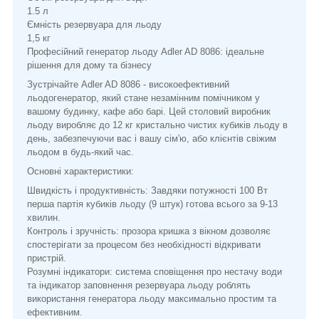
1.5 л
Ємність резервуара для льоду
1,5 кг
Професійний генератор льоду Adler AD 8086: ідеальне
рішення для дому та бізнесу
Зустрічайте Adler AD 8086 - високоефективний
льодогенератор, який стане незамінним помічником у
вашому будинку, кафе або барі. Цей столовий виробник
льоду виробляє до 12 кг кристально чистих кубиків льоду в
день, забезпечуючи вас і вашу сім'ю, або клієнтів свіжим
льодом в будь-який час.
Основні характеристики:
Швидкість і продуктивність: Завдяки потужності 100 Вт
перша партія кубиків льоду (9 штук) готова всього за 9-13
хвилин.
Контроль і зручність: прозора кришка з вікном дозволяє
спостерігати за процесом без необхідності відкривати
пристрій.
Розумні індикатори: система сповіщення про нестачу води
та індикатор заповнення резервуара льоду роблять
використання генератора льоду максимально простим та
ефективним.