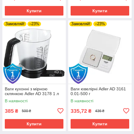
Купити
Купити
Замовляй!
–23%
Замовляй!
–23%
Ваги кухонні з мірною
Ваги ювелірні Adler AD 3161
склянкою Adler AD 3178 1 л
0.01-500 г
В наявності
В наявності
385
335,72
₴
₴
500 ₴
436 ₴
Купити
Купити