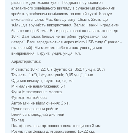
рішенням для кожної кухні. Поєднання сучасного і
елегантного зовнішнього вигляду з сучасними рішеннями
зробить улюбленим помічником на кожній кухні. Корпус
виконаний зі скла. Має більшу вагу: 16см х 22см, що
збільшує зручність використання. Великі і важкі інгредієнти
більше не проблема! Ваги розраховані на навантаження до
10 кг. Вам також більше не потрібно турбуватися про
батареї. Ваги заряджаються через micro USB типу C (кабель
включений). Ми можемо вибрати наступні одиниці
вимірювання: r, фунт: унція, унція, мл.
Характеристики:
Місткість: 10 кг, 22: 0.7 фунтів: oz, 352.7 унцій, 10 л
Точність: 1 г/0,1 фунта: унції; 0,05 унції, 1 мл
Одиниці виміру: г, фунт: оз, оз, мл
Мінімальне навантаження: 5 г
Функція зважування молока
Функція контейнера
Автоматичне відключення: 2 хв.
Ручне завершення роботи
Білий світлодіодний дисплей
Тахпад
Платформа з загартованого скла товщиною 3 мм.
Розмір платформи для зважування: 16х22 см.