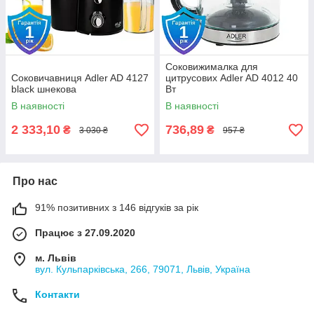
Соковижималка для
Соковичавниця Adler AD 4127
цитрусових Adler AD 4012 40
black шнекова
Вт
В наявності
В наявності
2 333,10
736,89
₴
₴
3 030 ₴
957 ₴
Про нас
91% позитивних з 146 відгуків за рік
Працює з 27.09.2020
м. Львів
вул. Кульпарківська, 266, 79071, Львів, Україна
Контакти