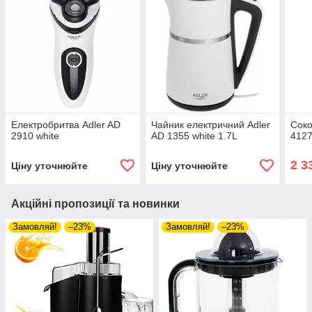
Електробритва Adler AD
Чайник електричний Adler
Соко
2910 white
AD 1355 white 1.7L
4127
2 3
Ціну уточнюйте
Ціну уточнюйте
Акційні пропозиції та новинки
Замовляй!
–23%
Замовляй!
–23%