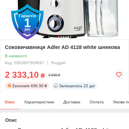
Соковичавниця Adler AD 4128 white шнекова
В наявності
Код: 5903887809047
Роздріб
2 333,10
₴
3 030 ₴
Економія
696.90 ₴
Залишилось
22 дні
Опис
Характеристики
Доставка
Оплата
Умови п
Опис