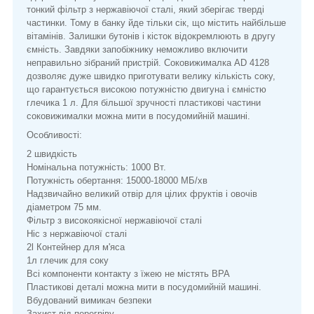
тонкий фільтр з нержавіючої сталі, який зберігає тверді
частинки. Тому в банку йде тільки сік, що містить найбільше
вітамінів. Залишки бутонів і кісток відокремлюють в другу
ємність. Завдяки запобіжнику неможливо включити
неправильно зібраний пристрій. Соковижималка AD 4128
дозволяє дуже швидко приготувати велику кількість соку,
що гарантується високою потужністю двигуна і ємністю
глечика 1 л. Для більшої зручності пластикові частини
соковижималки можна мити в посудомийній машині.
Особливості:
2 швидкість
Номінальна потужність: 1000 Вт.
Потужність обертання: 15000-18000 МБ/хв
Надзвичайно великий отвір для цілих фруктів і овочів
діаметром 75 мм.
Фільтр з високоякісної нержавіючої сталі
Ніс з нержавіючої сталі
2l Контейнер для м'яса
1л глечик для соку
Всі компоненти контакту з їжею не містять BPA
Пластикові деталі можна мити в посудомийній машині.
Вбудований вимикач безпеки
Захист від перегріву