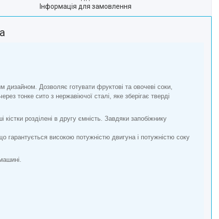
Інформація для замовлення
а
м дизайном. Дозволяє готувати фруктові та овочеві соки,
ерез тонке сито з нержавіючої сталі, яке зберігає тверді
нші кістки розділені в другу ємність. Завдяки запобіжнику
що гарантується високою потужністю двигуна і потужністю соку
машині.