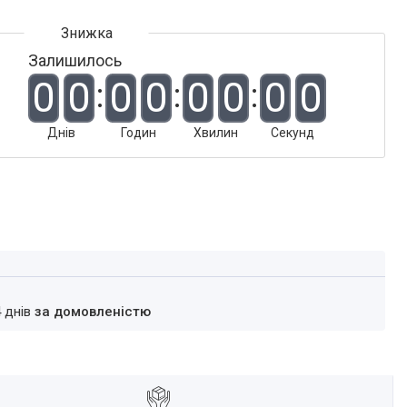
Залишилось
0
0
0
0
0
0
0
0
Днів
Годин
Хвилин
Секунд
4 днів
за домовленістю