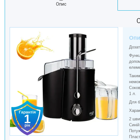
Опис
Краса та Здоров'я
Електроніка
Техніка для дому
Техніка для Кухні
Опи
Для тварин
Дозат
Продукти Живлення
Функц
Посуд
допом
Світ інструмента
елеме
Побутова Хімія
Таким
немож
Соков
1 л.
Для б
Харак
2 шви
Синій
Потуж
Пласт