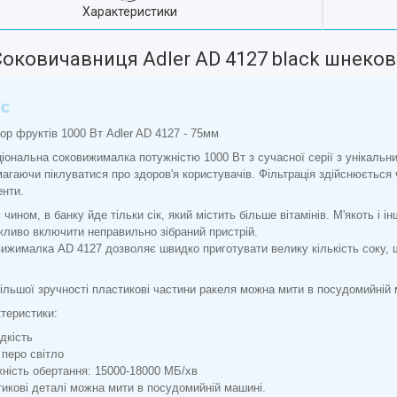
Характеристики
Соковичавниця Adler AD 4127 black шнеков
с
ор фруктів 1000 Вт Adler AD 4127 - 75мм
іональна соковижималка потужністю 1000 Вт з сучасної серії з унікальни
агаючи піклуватися про здоров'я користувачів. Фільтрація здійснюється ч
нти.
 чином, в банку йде тільки сік, який містить більше вітамінів. М'якоть і і
ливо включити неправильно зібраний пристрій.
ижималка AD 4127 дозволяє швидко приготувати велику кількість соку, 
ільшої зручності пластикові частини ракеля можна мити в посудомийній 
теристики:
дкість
 перо світло
ність обертання: 15000-18000 МБ/хв
икові деталі можна мити в посудомийній машині.