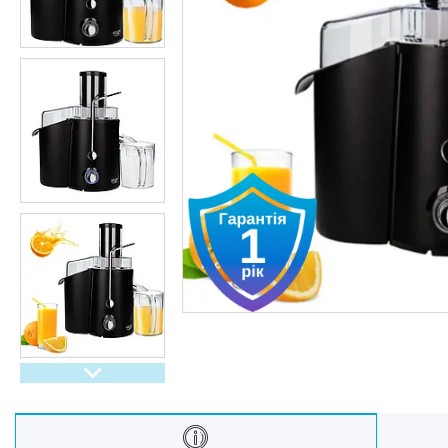
Oбладнання та пристрої
Садово-паркова техніка
Дача, сад і город
Енергонезалежність
Активний відпочинок, туризм
та хобі
Краса та здоровʼя
Автотовари
Техніка для кухні
Техніка для дому
Електроніка
Краса та Здоров'я
Спорт і туризм
Посуд
Для тварин
Світ інструмента
Спорт і туризм