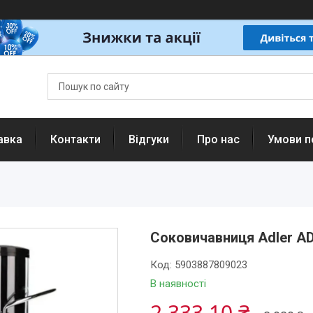
авка
Контакти
Відгуки
Про нас
Умови п
Соковичавниця Adler AD
Код:
5903887809023
В наявності
2 333,10 ₴