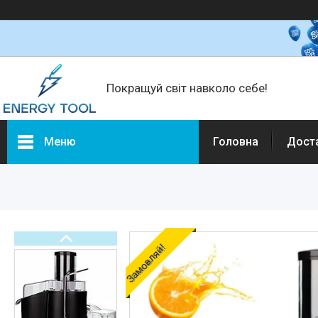
Покращуй світ навколо себе!
Меню
Головна
Дост
Каталог товарів
Електротехніка
Побутова техніка
Техніка для кухні
Замовляй!
Кліматична техніка
Товари для дому
Будівельне обладнання та
інструмент