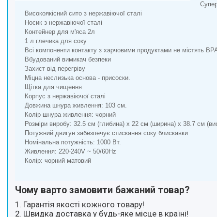
Супер
Високоякісний сито з нержавіючої сталі
Носик з нержавіючої сталі
Контейнер для м'яса 2л
1 л глечика для соку
Всі компоненти контакту з харчовими продуктами не містять BP
Вбудований вимикач безпеки
Захист від перегріву
Міцна неслизька основа - присоски.
Щітка для чищення
Корпус з нержавіючої сталі
Довжина шнура живлення: 103 см.
Колір шнура живлення: чорний
Розміри виробу: 32.5 см (глибина) x 22 см (ширина) x 38.7 см (ви
Потужний двигун забезпечує стискання соку блискавки
Номінальна потужність: 1000 Вт.
Живлення: 220-240V ~ 50/60Hz
Колір: чорний матовий
Чому варто замовити бажаний товар?
1. Гарантія якості кожного товару!
2. Швидка доставка у будь-яке місце в країні!