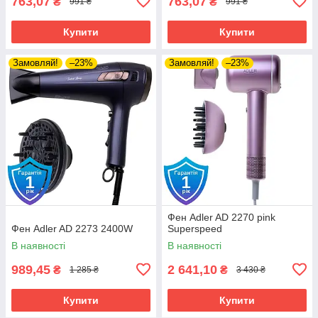
763,07
763,07
₴
₴
991 ₴
991 ₴
Купити
Купити
Замовляй!
–23%
Замовляй!
–23%
Фен Adler AD 2270 pink
Фен Adler AD 2273 2400W
Superspeed
В наявності
В наявності
989,45
2 641,10
₴
₴
1 285 ₴
3 430 ₴
Купити
Купити