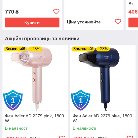
Вт
770
406
₴
Ціну уточнюйте
Купити
Акційні пропозиції та новинки
Замовляй!
–23%
Замовляй!
–23%
Фен Adler AD 2279 pink, 1800
Фен Adler AD 2279 blue, 1800
W
W
В наявності
В наявності