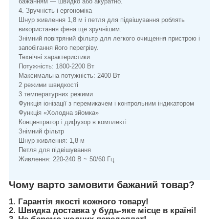
бажанням — швидко або акуратно.
4. Зручність і ергономіка
Шнур живлення 1,8 м і петля для підвішування роблять
використання фена ще зручнішим.
Знімний повітряний фільтр для легкого очищення пристрою і
запобігання його перегріву.
Технічні характеристики
Потужність: 1800-2200 Вт
Максимальна потужність: 2400 Вт
2 режими швидкості
3 температурних режими
Функція іонізації з перемикачем і контрольним індикатором
Функція «Холодна зйомка»
Концентратор і дифузор в комплекті
Знімний фільтр
Шнур живлення: 1,8 м
Петля для підвішування
Живлення: 220-240 В ~ 50/60 Гц
Чому варто замовити бажаний товар?
1. Гарантія якості кожного товару!
2. Швидка доставка у будь-яке місце в країні!