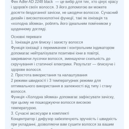
Фен Adler AD 2248 black — це вибір для тих, хто цінує красу
і здоров'я своїх волосся. З його допомогою ви можете
досягти бездоганної зачіски, не шкодячи волоссю. Сучасний
дизайн і високотехнологічні функції, такі як іонізація та
«холодна зйомка», роблять його ідеальним помічником у
щоденному догляді.
Основні переваги
1. Іонізація для блиску і захисту волосся
Функція іонізації з перемикачем і контрольним індикатором
допомагає нейтралізувати позитивні іони в повітрі,
закриваючи лусочки волосся, зменшуючи схильність до
скручування і статичної електрики. Результат — блискуче і
здорове волосся.
2. Простота використання та налаштування
2 режими швидкості і 3 температурних режими для
оптимального використання в залежності від типу і стану
волосся.
Функція «Холодна зйомка» допомагає зафіксувати зачіску,
при цьому не пошкоджуючи волосся високою
температурою.
3. Сучасні аксесуари в комплекті
Концентратор і дифузор забезпечують зручність і швидкість
при укладанні, дозволяючи вам сушити волосся за вашим