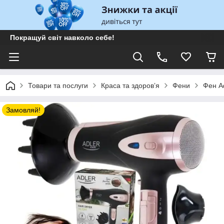
Покращуй світ навколо себе!
Товари та послуги
Краса та здоровʼя
Фени
Фен A
Замовляй!