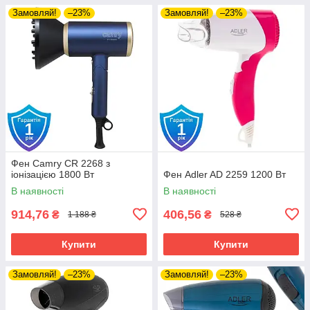
Замовляй!
–23%
Замовляй!
–23%
Фен Camry CR 2268 з
іонізацією 1800 Вт
Фен Adler AD 2259 1200 Вт
В наявності
В наявності
914,76
406,56
₴
₴
1 188 ₴
528 ₴
Купити
Купити
Замовляй!
–23%
Замовляй!
–23%