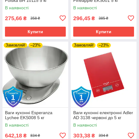
Polska BH 10115 5 кг
Pineapple EKS001 5 кг
В наявності
В наявності
275,66
296,45
₴
₴
358 ₴
385 ₴
Купити
Купити
Замовляй!
–23%
Замовляй!
–23%
Ваги кухонні Esperanza
Ваги кухонні електронні Adler
Lychee EKS008 5 кг
AD 3138 червоні до 5 кг
В наявності
В наявності
642,18
303,38
₴
₴
834 ₴
394 ₴