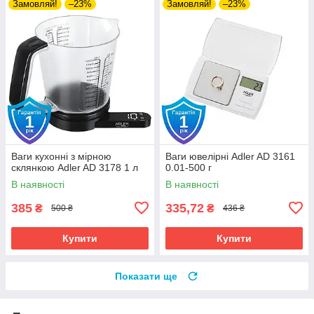
Замовляй!
–23%
Замовляй!
–23%
Ваги кухонні з мірною
Ваги ювелірні Adler AD 3161
склянкою Adler AD 3178 1 л
0.01-500 г
В наявності
В наявності
385
335,72
₴
₴
500 ₴
436 ₴
Купити
Купити
Показати ще