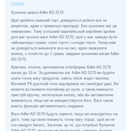
Опис
Кухонна шкала Adler AD 3170
Щоб зробити смачний торт, доведеться робити все за
рецептом, адже є правильні пропорції. Без кухонних ваг це
неможливо. Тому успішний європейський виробник зробив
для вас кухонні ваги Adler AD 3170, щоб у вас завжди були
найсмачніші страви: ситні торти і солодкі торти. Тепер вам
не доведеться визначати все на око, адже зважувати
можна, з точністю до 1 грама, завдяки кухонним вагам Adler
AD 3170.
Красива, плоска, ергономічна платформа Adler AD 3170
вагою до 15 кг. За допомогою ваг Adler AD 3170 ви будете
знати точну вагу продуктів, навіть обсяг води і молока.
Великий РК-дисплей чітко відображає всі необхідні дані. Ви
можете встановити контейнер до нуля, а також вимкнути
пристрій вручну, натиснувши кнопку, або він автоматично
вимкнеться, якщо ви не використовуєте його. Ваги також
мають функцію автоматичного скидання.
Ваги Adler AD 3170 будуть корисні, якщо ви знаходитесь на
дієті, тому що вони покажуть точну вагу порції, щоб ви не
їли занадто багато. Загалом, це те, що потрібно! Купуючи
Adler AD 3170, ви точно не пошкодуєте, навпаки, будете