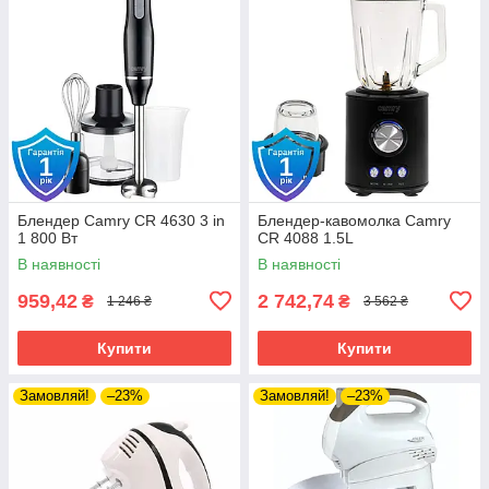
Блендер Camry CR 4630 3 in
Блендер-кавомолка Camry
1 800 Вт
CR 4088 1.5L
В наявності
В наявності
959,42
2 742,74
₴
₴
1 246 ₴
3 562 ₴
Купити
Купити
Замовляй!
–23%
Замовляй!
–23%