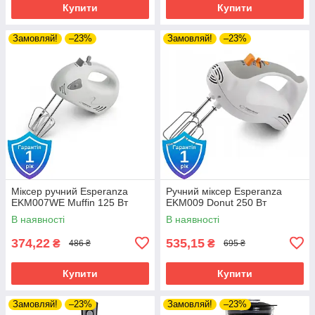
Купити
Купити
Замовляй!
–23%
Замовляй!
–23%
Міксер ручний Esperanza
Ручний міксер Esperanza
EKM007WE Muffin 125 Вт
EKM009 Donut 250 Вт
В наявності
В наявності
374,22
535,15
₴
₴
486 ₴
695 ₴
Купити
Купити
Замовляй!
–23%
Замовляй!
–23%