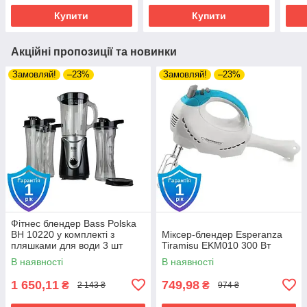
Купити
Купити
Акційні пропозиції та новинки
Замовляй!
–23%
Замовляй!
–23%
Фітнес блендер Bass Polska
BH 10220 у комплекті з
Міксер-блендер Esperanza
пляшками для води 3 шт
Tiramisu EKM010 300 Вт
В наявності
В наявності
1 650,11
749,98
₴
₴
2 143 ₴
974 ₴