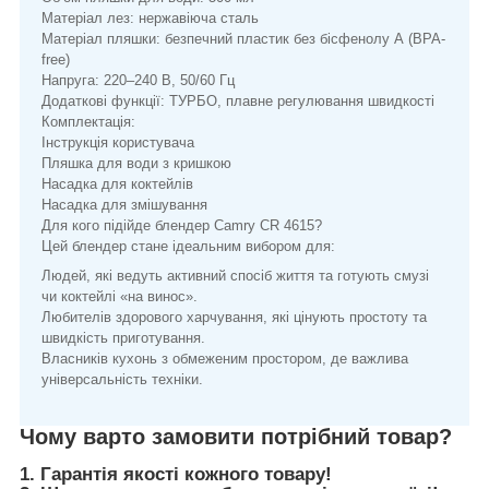
Матеріал лез: нержавіюча сталь
Матеріал пляшки: безпечний пластик без бісфенолу А (BPA-
free)
Напруга: 220–240 В, 50/60 Гц
Додаткові функції: ТУРБО, плавне регулювання швидкості
Комплектація:
Інструкція користувача
Пляшка для води з кришкою
Насадка для коктейлів
Насадка для змішування
Для кого підійде блендер Camry CR 4615?
Цей блендер стане ідеальним вибором для:
Людей, які ведуть активний спосіб життя та готують смузі
чи коктейлі «на винос».
Любителів здорового харчування, які цінують простоту та
швидкість приготування.
Власників кухонь з обмеженим простором, де важлива
універсальність техніки.
Чому варто замовити потрібний товар?
1. Гарантія якості кожного товару!