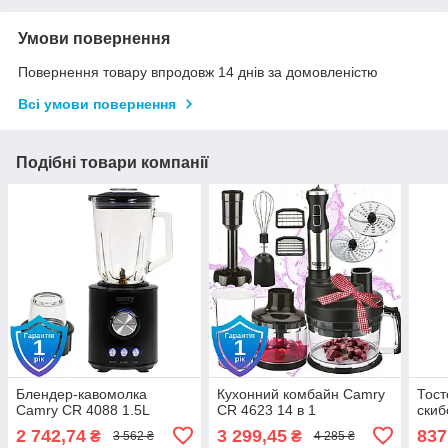
Умови повернення
Повернення товару впродовж 14 днів за домовленістю
Всі умови повернення
Подібні товари компанії
Блендер-кавомолка
Кухонний комбайн Camry
Тост
Camry CR 4088 1.5L
CR 4623 14 в 1
скиб
2 742,74
3 299,45
837
₴
₴
3 562 ₴
4 285 ₴