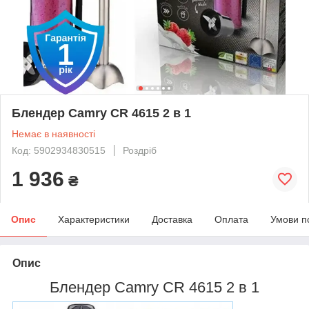
Блендер Camry CR 4615 2 в 1
Немає в наявності
Код: 5902934830515
Роздріб
1 936
₴
Опис
Характеристики
Доставка
Оплата
Умови п
Опис
Блендер Camry CR 4615 2 в 1