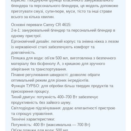
корисно. Поєднуючи функції класичного занурювального
блендера та персонального блендера, ця модель допоможе
приготувати смузі, супи-пюре, муси, тісто та інші страви
всього за кілька хвилин.
Основні переваги Camry CR 4615:
2-в-1: занурювальний блендер та персональний блендер в
одному пристрої.
Ергономічний дизайн: легкий корпус та знімна ніжка з лезом
із нержавіючої сталі забезпечують комфорт та
довговічність.
Пляшка для води: об’єм 500 мл, виготовлена з безпечного
матеріалу без бісфенолу А, з кришкою для зручного
зберігання та транспортування.
Плавне регулювання швидкості: дозволяє обрати
оптимальний режим для різних інгредієнтів.
Функція ТУРБО: для обробки більш твердих продуктів та
прискорення процесу.
Тихий двигун: потужність 400–700 Вт забезпечує
продуктивність без зайвого шуму.
Світлодіодне підсвічування: додає елегантності пристрою
та спрощує управління.
Технічні характеристики:
Потужність: 400 Вт (максимальна — 700 Вт)
Об’єм пляшки для води: 500 мл