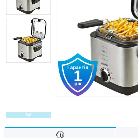
Oбладнання та пристрої
Садово-паркова техніка
Дача, сад і город
Енергонезалежність
Активний відпочинок, туризм
та хобі
Краса та здоровʼя
Автотовари
Техніка для кухні
Техніка для дому
Електроніка
Краса та Здоров'я
Спорт і туризм
Посуд
Для тварин
Світ інструмента
Спорт і туризм