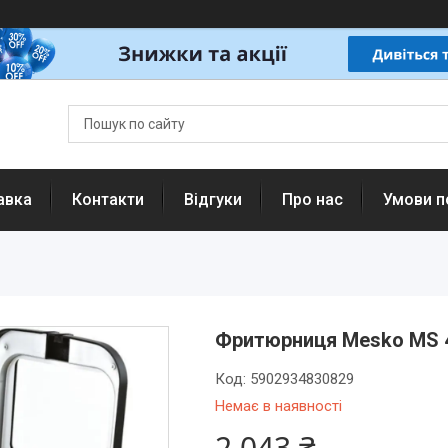
авка
Контакти
Відгуки
Про нас
Умови п
Фритюрниця Mesko MS 4
Код:
5902934830829
Немає в наявності
2 043 ₴