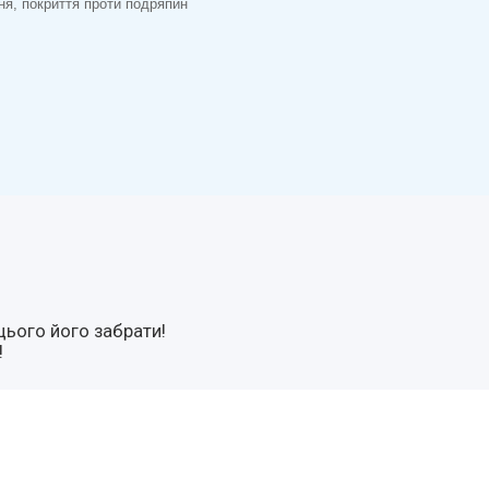
ння, покриття проти подряпин
цього його забрати!
!