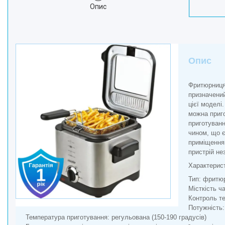
Опис
Краса та Здоров'я
Електроніка
Техніка для дому
Техніка для Кухні
Опис
Для тварин
Продукти Живлення
Фритюрниця 
Посуд
призначений
Світ інструмента
цієї моделі
можна приго
Побутова Хімія
приготуванн
чином, що є
приміщення.
пристрій нез
Характерист
Тип: фритю
Місткість ча
Контроль т
Потужність:
Температура приготування: регульована (150-190 градусів)