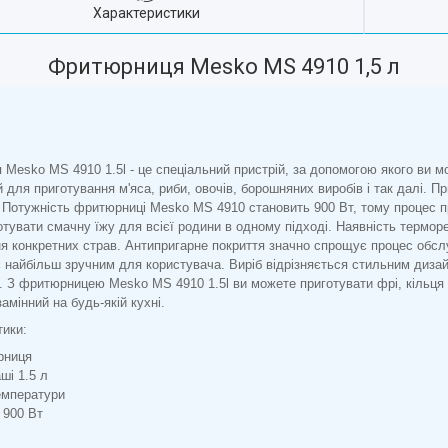
Характеристики
Фритюрниця Mesko MS 4910 1,5 л
Mesko MS 4910 1.5l - це спеціальний пристрій, за допомогою якого ви м
 для приготування м'яса, риби, овочів, борошняних виробів і так далі. П
. Потужність фритюрниці Mesko MS 4910 становить 900 Вт, тому процес пр
тувати смачну їжу для всієї родини в одному підході. Наявність термо
я конкретних страв. Антипригарне покриття значно спрощує процес обсл
 найбільш зручним для користувача. Виріб відрізняється стильним дизай
 З фритюрницею Mesko MS 4910 1.5l ви можете приготувати фрі, кільця ц
амінний на будь-якій кухні.
ики:
рниця
ші 1.5 л
емператури
 900 Вт