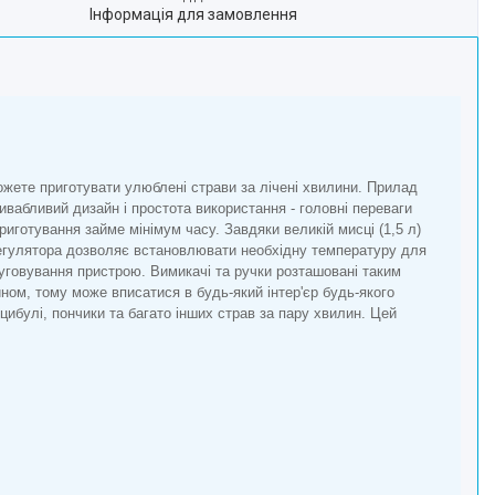
Інформація для замовлення
ожете приготувати улюблені страви за лічені хвилини. Прилад
ривабливий дизайн і простота використання - головні переваги
иготування займе мінімум часу. Завдяки великій мисці (1,5 л)
регулятора дозволяє встановлювати необхідну температуру для
уговування пристрою. Вимикачі та ручки розташовані таким
ном, тому може вписатися в будь-який інтер'єр будь-якого
ибулі, пончики та багато інших страв за пару хвилин. Цей