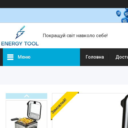
Покращуй світ навколо себе!
Меню
Головна
Дост
Каталог товарів
Електротехніка
Побутова техніка
Техніка для кухні
Замовляй!
Кліматична техніка
Товари для дому
Будівельне обладнання та
інструмент