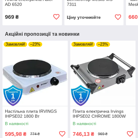
AD 6520
7311
Mesk
969
660
₴
Ціну уточнюйте
Акційні пропозиції та новинки
Замовляй!
–23%
Замовляй!
–23%
Настільна плита IRVINGS
Плита електрична Irvings
IHPSE02 1800 Вт
IHPSE02 CHROME 1800W
В наявності
В наявності
595,98
746,13
₴
₴
774 ₴
969 ₴