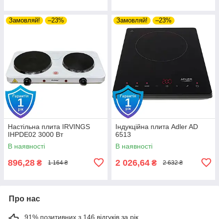
Замовляй!
–23%
Замовляй!
–23%
Настільна плита IRVINGS
Індукційна плита Adler AD
IHPDE02 3000 Вт
6513
В наявності
В наявності
896,28
2 026,64
₴
₴
1 164 ₴
2 632 ₴
Про нас
91% позитивних з 146 відгуків за рік