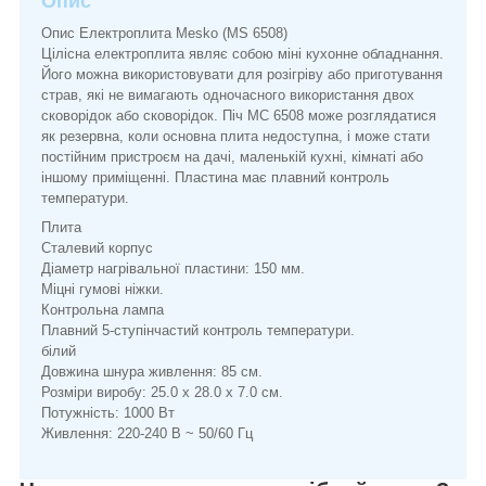
Опис
Опис Електроплита Mesko (MS 6508)
Цілісна електроплита являє собою міні кухонне обладнання.
Його можна використовувати для розігріву або приготування
страв, які не вимагають одночасного використання двох
сковорідок або сковорідок. Піч МС 6508 може розглядатися
як резервна, коли основна плита недоступна, і може стати
постійним пристроєм на дачі, маленькій кухні, кімнаті або
іншому приміщенні. Пластина має плавний контроль
температури.
Плита
Сталевий корпус
Діаметр нагрівальної пластини: 150 мм.
Міцні гумові ніжки.
Контрольна лампа
Плавний 5-ступінчастий контроль температури.
білий
Довжина шнура живлення: 85 см.
Розміри виробу: 25.0 x 28.0 x 7.0 см.
Потужність: 1000 Вт
Живлення: 220-240 В ~ 50/60 Гц