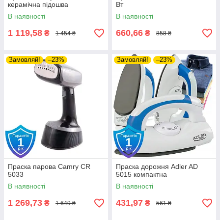
керамічна підошва
Вт
В наявності
В наявності
1 119,58
660,66
₴
₴
1 454 ₴
858 ₴
Замовляй!
–23%
Замовляй!
–23%
Праска парова Camry CR
Праска дорожня Adler AD
5033
5015 компактна
В наявності
В наявності
1 269,73
431,97
₴
₴
1 649 ₴
561 ₴