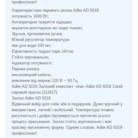
професіонал!
Характеристики парового заліза Adler AD 5019:
потужність 1600 Вт;
Антипригарне покриття підошви;
акуратно розгладжує всі види тканин;
Зручна, ергономічна ручка;
М'який регулятор температури;
бак для води 100 мл;
Ефективність подачі пари 10г/хв;
Стійте вертикально;
Індикатор потужності;
Парова кнопка;
високоміцний кабель;
живлення від мережі 220 В ~ 50 Гц.
Adler AD 5019 Залізний комплект: опис Adler AD 5019 Синій
паровий праска (112417)
Залізо Adler AD 5019
Відмінний вибір для себе або в подарунок. Дуже зручний у
використанні, легкий і мобільний. Температура плавно
регулюється і добре підтримується протягом усього
процесу прасування. Залізо стоїть вертикально і має
красиву ергономічну форму. Одним словом, Adler AD 5019 -
професіонал!