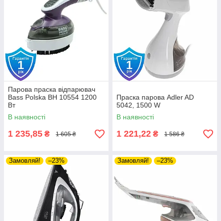
Парова праска відпарювач
Bass Polska BH 10554 1200
Праска парова Adler AD
Вт
5042, 1500 W
В наявності
В наявності
1 235,85
1 221,22
₴
₴
1 605 ₴
1 586 ₴
Замовляй!
–23%
Замовляй!
–23%