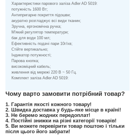
Характеристики парового заліза Adler AD 5019:
потужність 1600 Вт;
Антипригарне покриття підошви;
акуратно розгладжує всі види тканин;
Зручна, ергономічна ручка;
М'який регулятор температури;
бак для води 100 мл;
Ефективність подачі пари 10г/хв;
Стійте вертикально;
Індикатор потужності;
Парова кнопка;
високоміцний кабель;
живлення від мережі 220 В ~ 50 Гц.
Комплект заліза Adler AD 5019:
Чому варто замовити потрібний товар?
1. Гарантія якості кожного товару!
2. Швидка доставка у будь-яке місце в країні!
3. Не беремо жодних передоплат!
4. Постійні знижки на різні категорії товарів!
5. Ви можете перевірити товар поштою і тільки
після цього його забрати!