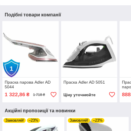
Подібні товари компанії
Праска парова Adler AD
Праска Adler AD 5051
Прас
5044
пар
1 322,86
888
₴
Ціну уточнюйте
1 718 ₴
Акційні пропозиції та новинки
Замовляй!
–23%
Замовляй!
–23%