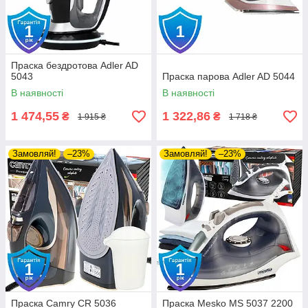
Праска бездротова Adler AD
5043
Праска парова Adler AD 5044
В наявності
В наявності
1 474,55
1 322,86
₴
₴
1 915 ₴
1 718 ₴
Замовляй!
–23%
Замовляй!
–23%
Праска Camry CR 5036
Праска Mesko MS 5037 2200