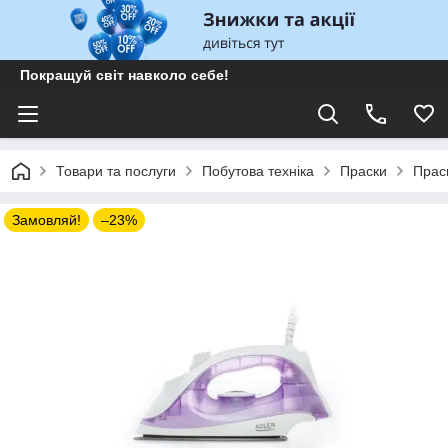
Покращуй світ навколо себе!
Товари та послуги
Побутова техніка
Праски
Прас
Замовляй!
–23%