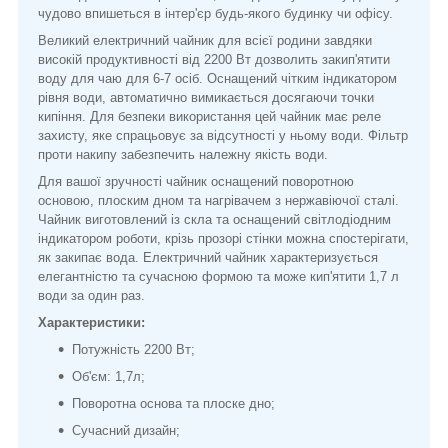
чудово впишеться в інтер'єр будь-якого будинку чи офісу.
Великий електричний чайник для всієї родини завдяки
високій продуктивності від 2200 Вт дозволить закип'ятити
воду для чаю для 6-7 осіб. Оснащений чітким індикатором
рівня води, автоматично вимикається досягаючи точки
кипіння. Для безпеки використання цей чайник має реле
захисту, яке спрацьовує за відсутності у ньому води. Фільтр
проти накипу забезпечить належну якість води.
Для вашої зручності чайник оснащений поворотною
основою, плоским дном та нагрівачем з нержавіючої сталі.
Чайник виготовлений із скла та оснащений світлодіодним
індикатором роботи, крізь прозорі стінки можна спостерігати,
як закипає вода. Електричний чайник характеризується
елегантністю та сучасною формою та може кип'ятити 1,7 л
води за один раз.
Характеристики:
Потужність 2200 Вт;
Об'єм: 1,7л;
Поворотна основа та плоске дно;
Сучасний дизайн;