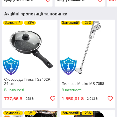
Акційні пропозиції та новинки
Замовляй!
–23%
Замовляй!
–23%
Сковорода Tiross TS2402P,
24 cm
Пилосос Mesko MS 7058
В наявності
В наявності
737,66
1 550,01
₴
₴
958 ₴
2 013 ₴
Замовляй!
–23%
Замовляй!
–23%