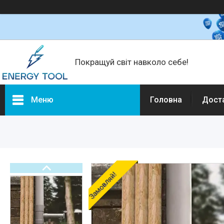
Покращуй світ навколо себе!
Меню
Головна
Дост
Каталог товарів
Електротехніка
Побутова техніка
Техніка для кухні
Замовляй!
Кліматична техніка
Товари для дому
Будівельне обладнання та
інструмент