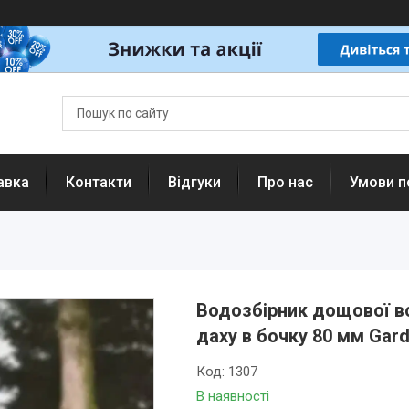
авка
Контакти
Відгуки
Про нас
Умови п
Водозбірник дощової во
даху в бочку 80 мм Gard
Код:
1307
В наявності