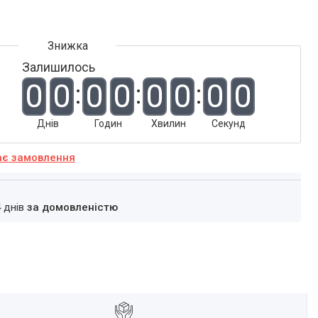
Залишилось
0
0
0
0
0
0
0
0
Днів
Годин
Хвилин
Секунд
ає замовлення
4 днів
за домовленістю