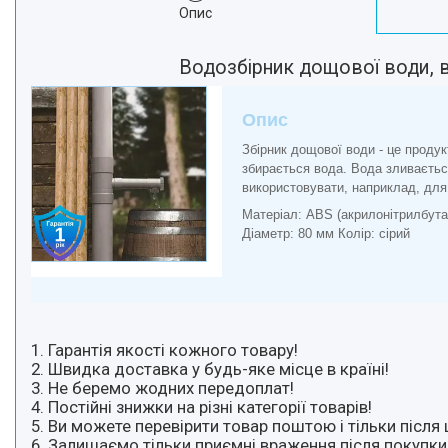
Опис
Краса та Здоров'я
Електроніка
Водозбірник дощової води, в
Техніка для дому
Техніка для Кухні
Опис
Для тварин
Збірник дощової води - це продук
Продукти Живлення
збирається вода. Вода зливається
Посуд
використовувати, наприклад, для
Світ інструмента
Матеріал: ABS (акрилонітрилбута
Діаметр: 80 мм Колір: сірий
Побутова Хімія
1. Гарантія якості кожного товару!
2. Швидка доставка у будь-яке місце в країні!
3. Не беремо жодних передоплат!
4. Постійні знижки на різні категорії товарів!
5. Ви можете перевірити товар поштою і тільки після 
6. Залишаємо тільки приємні враження після покупки