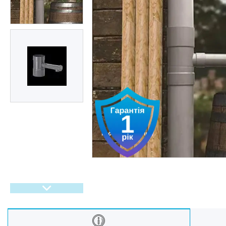
Oбладнання та пристрої
Садово-паркова техніка
Дача, сад і город
Енергонезалежність
Активний відпочинок, туризм
та хобі
Краса та здоровʼя
Автотовари
Техніка для кухні
Техніка для дому
Електроніка
Краса та Здоров'я
Спорт і туризм
Посуд
Для тварин
Світ інструмента
Спорт і туризм