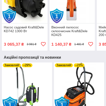
Насос садовий Kraft&Dele
Віконний пилосос
Мийк
KD742 1300 Вт
склоочисник Kraft&Dele
Kraf
KD425
200 
3 065,37
1 140,37
3 8
₴
₴
3 981 ₴
1 481 ₴
Акційні пропозиції та новинки
Замовляй!
–29%
Замовляй!
–23%