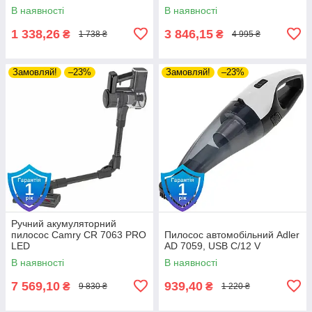
В наявності
В наявності
1 338,26
3 846,15
₴
₴
1 738 ₴
4 995 ₴
Замовляй!
–23%
Замовляй!
–23%
Ручний акумуляторний
пилосос Camry CR 7063 PRO
Пилосос автомобільний Adler
LED
AD 7059, USB C/12 V
В наявності
В наявності
7 569,10
939,40
₴
₴
9 830 ₴
1 220 ₴