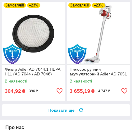
Замовляй!
–23%
Замовляй!
–23%
Фільтр Adler AD 7044.1 HEPA
Пилосос ручний
H11 (AD 7044 / AD 7048)
акумуляторний Adler AD 7051
В наявності
В наявності
304,92
3 655,19
₴
₴
396 ₴
4 747 ₴
Показати ще
Про нас