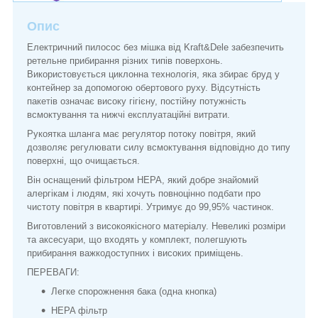
Опис
Електричний пилосос без мішка від Kraft&Dele забезпечить
ретельне прибирання різних типів поверхонь.
Використовується циклонна технологія, яка збирає бруд у
контейнер за допомогою обертового руху. Відсутність
пакетів означає високу гігієну, постійну потужність
всмоктування та нижчі експлуатаційні витрати.
Рукоятка шланга має регулятор потоку повітря, який
дозволяє регулювати силу всмоктування відповідно до типу
поверхні, що очищається.
Він оснащений фільтром HEPA, який добре знайомий
алергікам і людям, які хочуть повноцінно подбати про
чистоту повітря в квартирі. Утримує до 99,95% частинок.
Виготовлений з високоякісного матеріалу. Невеликі розміри
та аксесуари, що входять у комплект, полегшують
прибирання важкодоступних і високих приміщень.
ПЕРЕВАГИ:
Легке спорожнення бака (одна кнопка)
HEPA фільтр