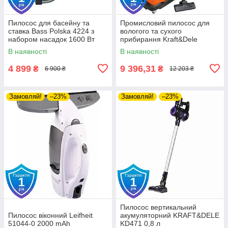
Пилосос для басейну та
Промисловий пилосос для
ставка Bass Polska 4224 з
вологого та сухого
набором насадок 1600 Вт
прибирання Kraft&Dele
KD488 30 л 1600 Вт
В наявності
В наявності
4 899
9 396,31
₴
₴
6 900 ₴
12 203 ₴
Замовляй!
–23%
Замовляй!
–23%
Пилосос вертикальний
Пилосос віконний Leifheit
акумуляторний KRAFT&DELE
51044-0 2000 mAh
KD471 0,8 л