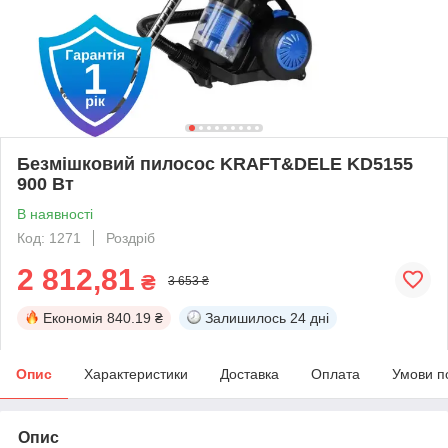
Безмішковий пилосос KRAFT&DELE KD5155
900 Вт
В наявності
Код: 1271
Роздріб
2 812,81
₴
3 653 ₴
Економія
840.19 ₴
Залишилось
24 дні
Опис
Характеристики
Доставка
Оплата
Умови п
Опис