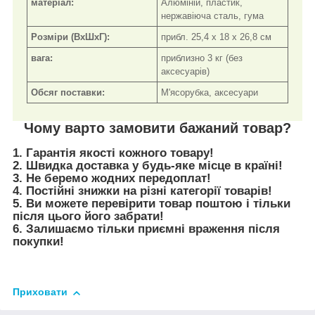
матеріал:
Алюміній, пластик,
нержавіюча сталь, гума
Розміри (ВxШxГ):
прибл. 25,4 х 18 х 26,8 см
вага:
приблизно 3 кг (без
аксесуарів)
Обсяг поставки:
М'ясорубка, аксесуари
Чому варто замовити бажаний товар?
1. Гарантія якості кожного товару!
2. Швидка доставка у будь-яке місце в країні!
3. Не беремо жодних передоплат!
4. Постійні знижки на різні категорії товарів!
5. Ви можете перевірити товар поштою і тільки
після цього його забрати!
6. Залишаємо тільки приємні враження після
покупки!
Приховати