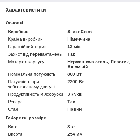
Характеристики
Основні
Виробник
Silver Crest
Країна виробник
Німеччина
Гарантійний термін
12 міс
Захист від перевантажень
Так
Матеріал корпусу
Нержавіюча сталь, Пластик,
Алюміній
Номінальна потужність
800 Вт
Потужність при
2200 Вт
заблокованому двигуні
Продуктивність м'ясорубки
3 кг/хв
Реверс
Так
Стан
Новий
Габаритні розміри
Вага
3 кг
Висота
254 мм