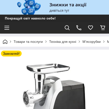
Покращуй світ навколо себе!
Товари та послуги
Техніка для кухні
Мʼясорубки
М
Замовляй!