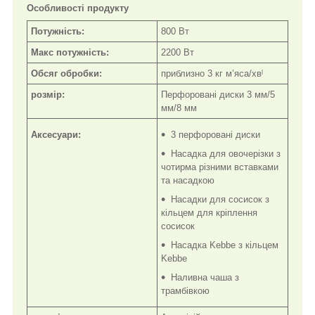
Особливості продукту
Потужність:
800 Вт
Макс потужність:
2200 Вт
Обсяг обробки:
приблизно 3 кг м’яса/хвˡ
розмір:
Перфоровані диски 3 мм/5
мм/8 мм
Аксесуари:
3 перфоровані диски
Насадка для овочерізки з
чотирма різними вставками
та насадкою
Насадки для сосисок з
кільцем для кріплення
сосисок
Насадка Kebbe з кільцем
Kebbe
Наливна чаша з
трамбівкою