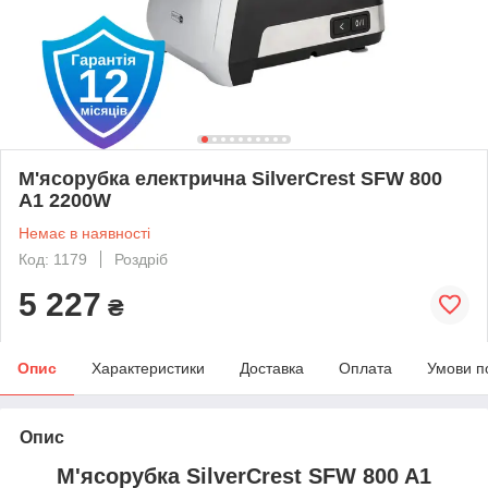
М'ясорубка електрична SilverCrest SFW 800
A1 2200W
Немає в наявності
Код: 1179
Роздріб
5 227
₴
Опис
Характеристики
Доставка
Оплата
Умови п
Опис
М'ясорубка SilverCrest SFW 800 A1