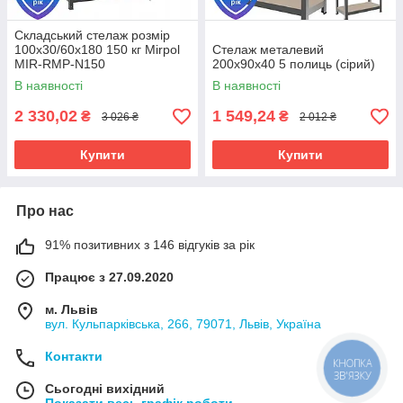
Складський стелаж розмір
100x30/60x180 150 кг Mirpol
Стелаж металевий
MIR-RMP-N150
200х90х40 5 полиць (сірий)
В наявності
В наявності
2 330,02
1 549,24
₴
₴
3 026 ₴
2 012 ₴
Купити
Купити
Про нас
91% позитивних з 146 відгуків за рік
Працює з 27.09.2020
м. Львів
вул. Кульпарківська, 266, 79071, Львів, Україна
Контакти
КНОПКА
ЗВ'ЯЗКУ
Сьогодні вихідний