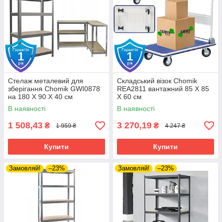
Стелаж металевий для
Складський візок Chomik
зберігання Chomik GWI0878
REA2811 вантажний 85 Х 85
на 180 X 90 X 40 см
Х 60 см
В наявності
В наявності
1 508,43
3 270,19
₴
₴
1 959 ₴
4 247 ₴
Купити
Купити
Замовляй!
–23%
Замовляй!
–23%