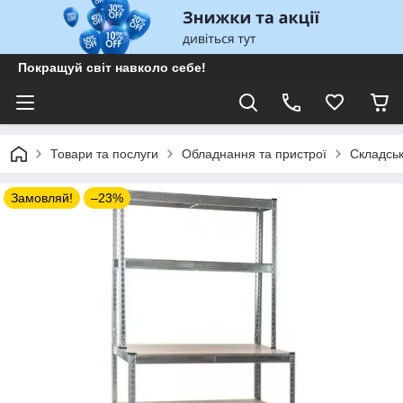
Покращуй світ навколо себе!
Товари та послуги
Oбладнання та пристрої
Складсь
Замовляй!
–23%