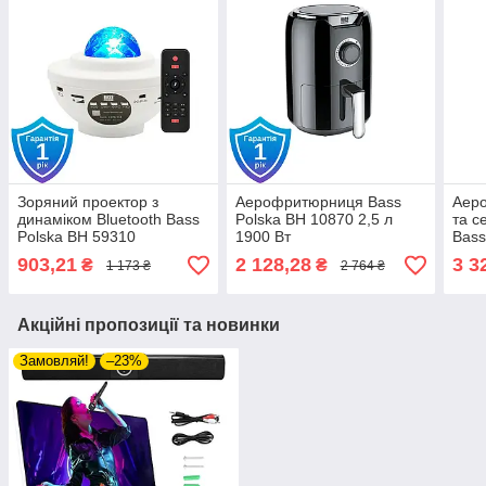
Зоряний проектор з
Аерофритюрниця Bass
Аеро
динаміком Bluetooth Bass
Polska BH 10870 2,5 л
та 
Polska BH 59310
1900 Вт
Bass
2200
903,21
2 128,28
3 3
₴
₴
1 173 ₴
2 764 ₴
Акційні пропозиції та новинки
Замовляй!
–23%