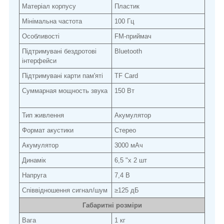
Матеріал корпусу
Пластик
Мінімальна частота
100 Гц
Особливості
FM-приймач
Підтримувані бездротові
Bluetooth
інтерфейси
Підтримувані карти пам'яті
TF Card
Суммарная мощность звука
150 Вт
Тип живлення
Акумулятор
Формат акустики
Стерео
Акумулятор
3000 мАч
Динамік
6,5 "х 2 шт
Напруга
7,4 В
Співвідношення сигнал/шум
≥125 дБ
Габаритні розміри
Вага
1 кг