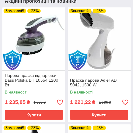
Акційні пропозиції та новинки
Замовляй!
–23%
Замовляй!
–23%
Парова праска відпарювач
Bass Polska BH 10554 1200
Праска парова Adler AD
Вт
5042, 1500 W
В наявності
В наявності
1 235,85
1 221,22
₴
₴
1 605 ₴
1 586 ₴
Купити
Купити
Замовляй!
–23%
Замовляй!
–23%