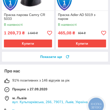
Праска парова Camry CR
Праска Adler AD 5019 з
5033
паром
В наявності
В наявності
1 269,73
465,08
₴
₴
1 649 ₴
604 ₴
Купити
Купити
Показати ще
Про нас
91% позитивних з 146 відгуків за рік
Працює з 27.09.2020
м. Львів
вул. Кульпарківська, 266, 79071, Львів, Україна
КНОПКА
ЗВ'ЯЗКУ