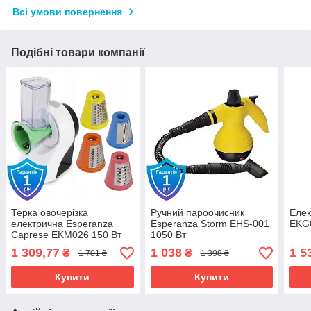
Всі умови повернення
Подібні товари компанії
Терка овочерізка
Ручний пароочисник
Елек
електрична Esperanza
Esperanza Storm EHS-001
EKG
Caprese EKM026 150 Вт
1050 Вт
1 309,77
1 038
1 5
₴
₴
1 701 ₴
1 398 ₴
Купити
Купити