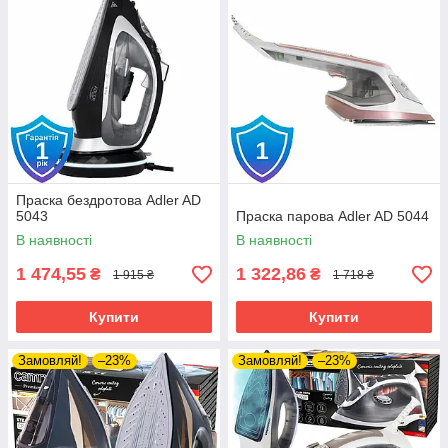
Праска бездротова Adler AD
5043
Праска парова Adler AD 5044
В наявності
В наявності
1 474,55
1 322,86
₴
₴
1 915 ₴
1 718 ₴
Купити
Купити
Замовляй!
–23%
Замовляй!
–23%