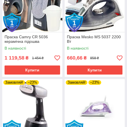
Праска Camry CR 5036
Праска Mesko MS 5037 2200
керамічна підошва
Вт
В наявності
В наявності
1 119,58
660,66
₴
₴
1 454 ₴
858 ₴
Купити
Купити
Замовляй!
–23%
Замовляй!
–23%