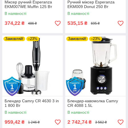
Міксер ручний Esperanza
Ручний міксер Esperanza
EKM007WE Muffin 125 Вт
EKM009 Donut 250 Вт
В наявності
В наявності
374,22
535,15
₴
₴
486 ₴
695 ₴
Замовляй!
–23%
Замовляй!
–23%
Блендер Camry CR 4630 3 in
Блендер-кавомолка Camry
1 800 Вт
CR 4088 1.5L
В наявності
В наявності
959,42
2 742,74
₴
₴
1 246 ₴
3 562 ₴