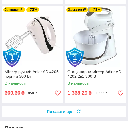
Замовляй!
–23%
Замовляй!
–23%
Міксер ручний Adler AD 4205
Стаціонарни міксер Adler AD
чорний 300 Вт
4202 2в1 300 Вт
В наявності
В наявності
660,66
1 368,29
₴
₴
858 ₴
1 777 ₴
Показати ще