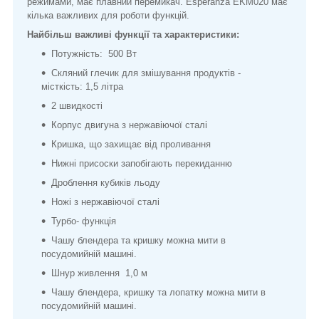
режимами, має плавний перемикач. Esperanza EKM020 має
кілька важливих для роботи функцій.
Найбільш важливі функції та характеристики:
Потужність: 500 Вт
Скляний глечик для змішування продуктів -
місткість: 1,5 літра
2 швидкості
Корпус двигуна з нержавіючої сталі
Кришка, що захищає від проливання
Нижні присоски запобігають перекиданню
Дроблення кубиків льоду
Ножі з нержавіючої сталі
Турбо- функція
Чашу блендера та кришку можна мити в
посудомийній машині.
Шнур живлення 1,0 м
Чашу блендера, кришку та лопатку можна мити в
посудомийній машині.