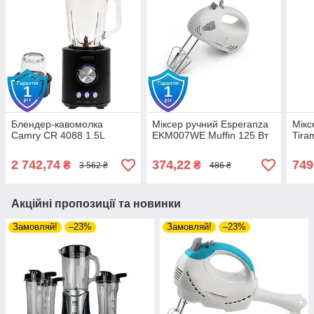
Блендер-кавомолка
Міксер ручний Esperanza
Мікс
Camry CR 4088 1.5L
EKM007WE Muffin 125 Вт
Tira
2 742,74
374,22
749
₴
₴
3 562 ₴
486 ₴
Акційні пропозиції та новинки
Замовляй!
–23%
Замовляй!
–23%