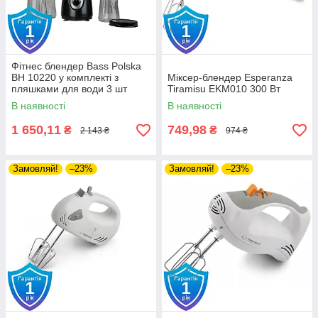
Фітнес блендер Bass Polska
BH 10220 у комплекті з
Міксер-блендер Esperanza
пляшками для води 3 шт
Tiramisu EKM010 300 Вт
В наявності
В наявності
1 650,11
749,98
₴
₴
2 143 ₴
974 ₴
Замовляй!
–23%
Замовляй!
–23%