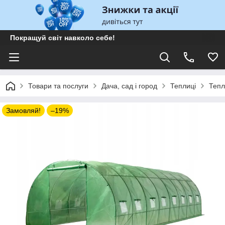
Покращуй світ навколо себе!
Товари та послуги
Дача, сад і город
Теплиці
Тепл
Замовляй!
–19%