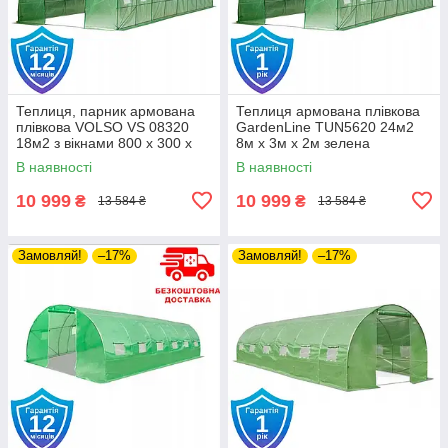
Теплиця, парник армована
Теплиця армована плівкова
плівкова VOLSO VS 08320
GardenLine TUN5620 24м2
18м2 з вікнами 800 х 300 х
8м х 3м х 2м зелена
200 см
В наявності
В наявності
10 999
10 999
₴
₴
13 584 ₴
13 584 ₴
Замовляй!
–17%
Замовляй!
–17%