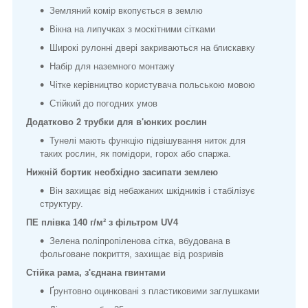
Земляний комір вкопується в землю
Вікна на липучках з москітними сітками
Широкі рулонні двері закриваються на блискавку
Набір для наземного монтажу
Чітке керівництво користувача польською мовою
Стійкий до погодних умов
Додатково 2 трубки для в'юнких рослин
Тунелі мають функцію підвішування ниток для
таких рослин, як помідори, горох або спаржа.
Нижній бортик необхідно засипати землею
Він захищає від небажаних шкідників і стабілізує
структуру.
ПЕ плівка 140 г/м² з фільтром UV4
Зелена поліпропіленова сітка, вбудована в
фольговане покриття, захищає від розривів
Стійка рама, з'єднана гвинтами
Ґрунтовно оцинковані з пластиковими заглушками