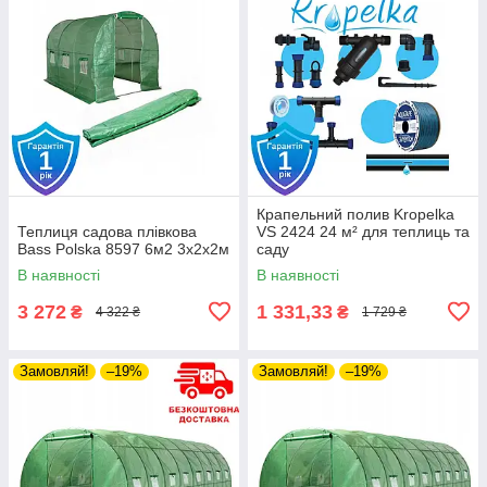
Крапельний полив Krоpelka
Теплиця садова плівкова
VS 2424 24 м² для теплиць та
Bass Polska 8597 6м2 3х2х2м
саду
В наявності
В наявності
3 272
1 331,33
₴
₴
4 322 ₴
1 729 ₴
Замовляй!
–19%
Замовляй!
–19%