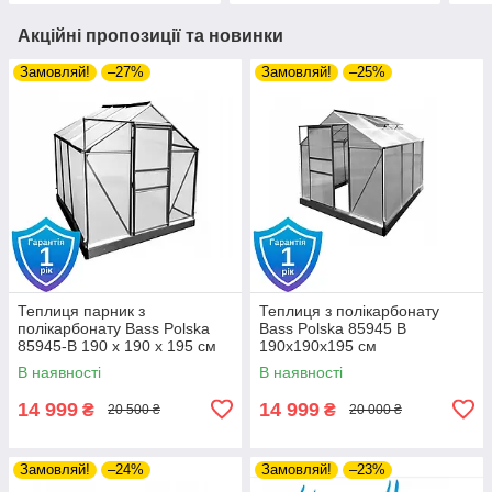
Акційні пропозиції та новинки
Замовляй!
–27%
Замовляй!
–25%
Теплиця парник з
Теплиця з полікарбонату
полікарбонату Bass Polska
Bass Polska 85945 B
85945-B 190 х 190 х 195 см
190х190х195 см
алюмінієвий чорний каркас
В наявності
В наявності
14 999
14 999
₴
₴
20 500 ₴
20 000 ₴
Замовляй!
–24%
Замовляй!
–23%