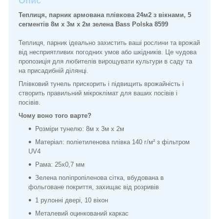
Опис
Теплиця, парник армована плівкова 24м2 з вікнами, 5
сегментів 8м х 3м х 2м зелена Bass Polska 8599
Теплиця, парник ідеально захистить ваші рослини та врожай
від несприятливих погодних умов або шкідників. Це чудова
пропозиція для любителів вирощувати культури в саду та
на присадибній ділянці.
Плівковий тунель прискорить і підвищить врожайність і
створить правильний мікроклімат для ваших посівів і
посівів.
Чому воно того варте?
Розміри тунелю: 8м х 3м х 2м
Матеріал: поліетиленова плівка 140 г/м² з фільтром
UV4
Рама: 25х0,7 мм
Зелена поліпропіленова сітка, вбудована в
фольговане покриття, захищає від розривів
1 рулонні двері, 10 вікон
Металевий оцинкований каркас