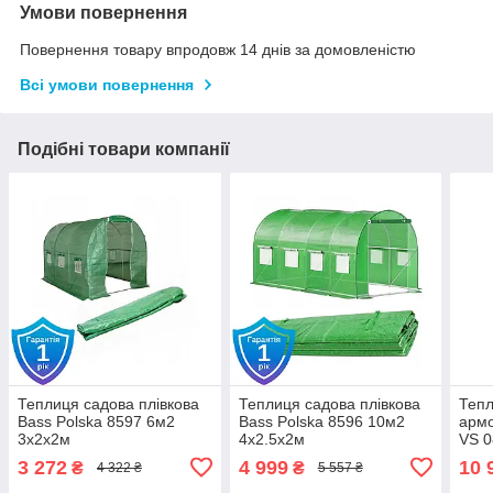
Умови повернення
Повернення товару впродовж 14 днів за домовленістю
Всі умови повернення
Подібні товари компанії
Теплиця садова плівкова
Теплиця садова плівкова
Тепл
Bass Polska 8597 6м2
Bass Polska 8596 10м2
армо
3х2х2м
4х2.5х2м
VS 0
800 
3 272
4 999
10 
₴
₴
4 322 ₴
5 557 ₴