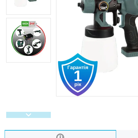
Oбладнання та пристрої
Садово-паркова техніка
Дача, сад і город
Енергонезалежність
Активний відпочинок, туризм
та хобі
Краса та здоровʼя
Автотовари
Техніка для кухні
Техніка для дому
Електроніка
Краса та Здоров'я
Спорт і туризм
Посуд
Для тварин
Світ інструмента
Спорт і туризм