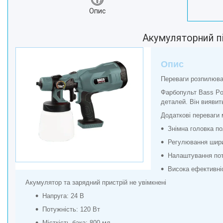
Краса та Здоров'я
Опис
Електроніка
Акумуляторний п
Техніка для дому
Техніка для Кухні
Опис
Для тварин
Продукти Живлення
Переваги розпилюв
Посуд
Фарбопульт Bass Pol
деталей. Він виявить
Світ інструмента
Додаткові переваги 
Побутова Хімія
Знімна головка п
Регулювання шири
Налаштування пот
Висока ефективні
Акумулятор та зарядний пристрій не увімкнені
Напруга: 24 В
Потужність: 120 Вт
Місткість бака: 800 мл