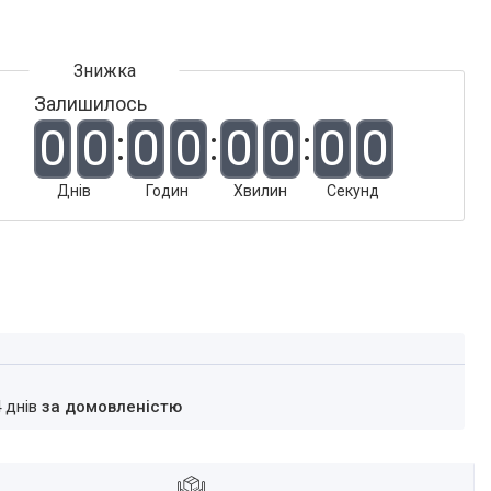
Залишилось
0
0
0
0
0
0
0
0
Днів
Годин
Хвилин
Секунд
4 днів
за домовленістю