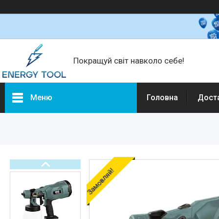
Покращуй світ навколо себе!
Меню
Головна
Дост
Каталог товарів
Електротехніка
Побутова техніка
Техніка для кухні
Замовляй!
Кліматична техніка
Товари для дому
Будівельне обладнання та
інструмент