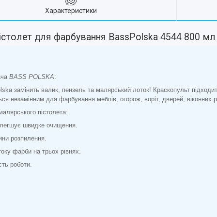
Характеристики
істолет для фарбування BassPolska 4544 800 мл
ача
BASS POLSKA
:
ska замінить валик, пензель та малярський лоток! Краскопульт підходит
ся незамінним для фарбування меблів, огорож, воріт, дверей, віконних рам,
малярського пістолета:
олегшує швидке очищення.
ни розпилення.
оку фарби на трьох рівнях.
сть роботи.