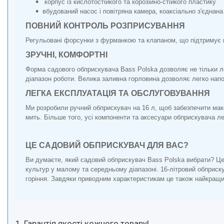
корпус із кислотостійкого та корозійно-стійкого пластику
вбудований насос і повітряна камера, коаксіально з'єднан
ПОВНИЙ КОНТРОЛЬ РОЗПРИСУВАННЯ
Регульовані форсунки з фурманкою та клапаном, що підтримує п
ЗРУЧНІ, КОМФОРТНІ
Форма садового обприскувача Bass Polska дозволяє не тільки л
діапазон роботи. Велика заливна горловина дозволяє легко нап
ЛЕГКА ЕКСПЛУАТАЦІЯ ТА ОБСЛУГОВУВАННЯ
Ми розробили ручний обприскувач на 16 л, щоб забезпечити макс
мить. Більше того, усі компоненти та аксесуари обприскувача ле
ЦЕ САДОВИЙ ОБПРИСКУВАЧ ДЛЯ ВАС?
Ви думаєте, який садовий обприскувач Bass Polska вибрати? Ц
культур у малому та середньому діапазоні. 16-літровий обприс
горіння. Завдяки приводним характеристикам це також найкращи
1. Гарантія якості кожного товару!