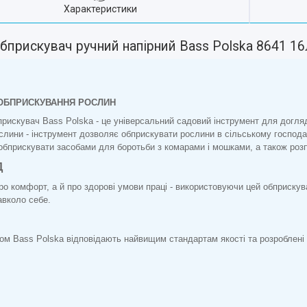
Характеристики
бприскувач ручний напірний Bass Polska 8641 1
 ОБПРИСКУВАННЯ РОСЛИН
прискувач Bass Polska - це універсальний садовий інструмент для догл
слини - інструмент дозволяє обприскувати рослини в сільському господар
бприскувати засобами для боротьби з комарами і мошками, а також розпи
Д
ро комфорт, а й про здорові умови праці - використовуючи цей обприскува
авколо себе.
ком Bass Polska відповідають найвищим стандартам якості та розроблен