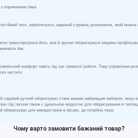
а з порожниною бака
остійний тиск, забезпечують широкий струмінь розпилення, який можна 
егко транспортувати його, але й зручно обприскувати завдяки профільов
овнювати бак.
имальний комфорт навіть під час тривалої роботи. Тому управління роз
гко чистити.
ей садовий ручний обприскувач стане вашим найкращим вибором, якщо в
кувач під тиском також є ідеальною моделлю для обприскування в теплиц
й обприскувач для використання в місцях, де потрібна тиша.
Чому варто замовити бажаний товар?