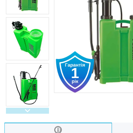
Oбладнання та пристрої
Садово-паркова техніка
Дача, сад і город
Енергонезалежність
Активний відпочинок, туризм
та хобі
Краса та здоровʼя
Автотовари
Техніка для кухні
Техніка для дому
Електроніка
Краса та Здоров'я
Спорт і туризм
Посуд
Для тварин
Світ інструмента
Спорт і туризм