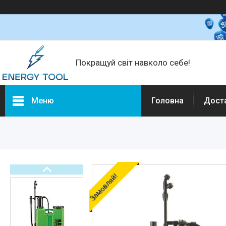
Покращуй світ навколо себе!
Меню
Головна
Дост
Каталог товарів
Електротехніка
Побутова техніка
Техніка для кухні
Замовляй!
Кліматична техніка
Товари для дому
Будівельне обладнання та
інструмент