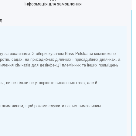
Інформація для замовлення
6л
яду за рослинами. З обприскувачем Bass Polska ви комплексно
стві, садах, на присадибних ділянках і присадибних ділянках, а
лення хімікатів для дезінфекції племінних та інших приміщень.
ч, ви не тільки не утворюєте вихлопних газів, але й
і таким чином, щоб роками служити нашим вимогливим