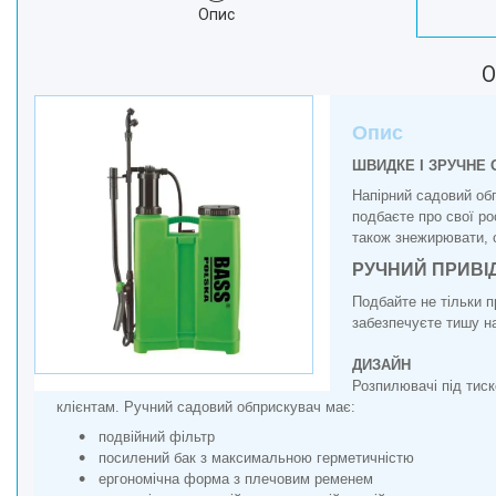
Опис
Краса та Здоров'я
Електроніка
О
Техніка для дому
Техніка для Кухні
Опис
Для тварин
ШВИДКЕ І ЗРУЧНЕ
Продукти Живлення
Напірний садовий об
Посуд
подбаєте про свої ро
Світ інструмента
також знежирювати, о
Побутова Хімія
РУЧНИЙ ПРИВІ
Подбайте не тільки п
забезпечуєте тишу н
ДИЗАЙН
Розпилювачі під тис
клієнтам. Ручний садовий обприскувач має:
подвійний фільтр
посилений бак з максимальною герметичністю
ергономічна форма з плечовим ременем