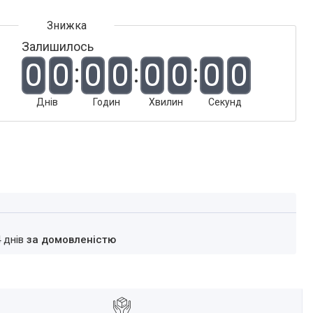
Залишилось
0
0
0
0
0
0
0
0
Днів
Годин
Хвилин
Секунд
4 днів
за домовленістю