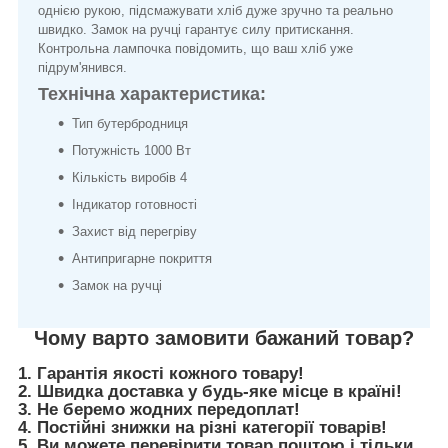
однією рукою, підсмажувати хліб дуже зручно та реально
швидко. Замок на ручці гарантує силу притискання.
Контрольна лампочка повідомить, що ваш хліб уже
підрум'янився.
Технічна характеристика:
Тип бутербродниця
Потужність 1000 Вт
Кількість виробів 4
Індикатор готовності
Захист від перегріву
Антипригарне покриття
Замок на ручці
Чому варто замовити бажаний товар?
1. Гарантія якості кожного товару!
2. Швидка доставка у будь-яке місце в країні!
3. Не беремо жодних передоплат!
4. Постійні знижки на різні категорії товарів!
5. Ви можете перевірити товар поштою і тільки