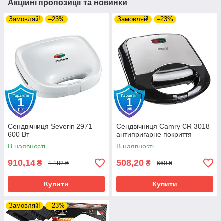
Акційні пропозиції та новинки
Замовляй!
–23%
Замовляй!
–23%
Сендвічниця Severin 2971
Сендвічниця Camry CR 3018
600 Вт
антипригарне покриття
В наявності
В наявності
910,14
508,20
₴
₴
1 182 ₴
660 ₴
Купити
Купити
Замовляй!
–23%