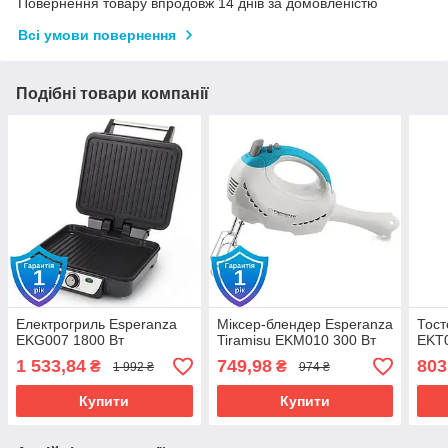
Повернення товару впродовж 14 днів за домовленістю
Всі умови повернення
Подібні товари компанії
Електрогриль Esperanza
Міксер-блендер Esperanza
Тост
EKG007 1800 Вт
Tiramisu EKM010 300 Вт
EKT0
1 533,84
749,98
803
₴
₴
1 992 ₴
974 ₴
Купити
Купити