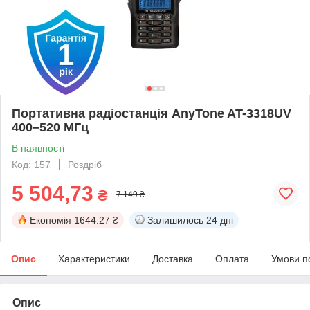
Портативна радіостанція AnyTone AT-3318UV
400–520 МГц
В наявності
Код: 157
Роздріб
5 504,73
₴
7 149 ₴
Економія
1644.27 ₴
Залишилось
24 дні
Опис
Характеристики
Доставка
Оплата
Умови п
Опис