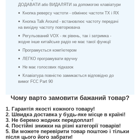
ДОДАВАТИ або ВИДАЛЯТИ за допомогою клавіатури
Кнопка реверсу частоти - обмінює частоти TX і RX
Кнопка Talk Around - встановлює частоту передачі
на вихідну частоту повторювача
Регульований VOX - як рівень, так і затримка -
жодне інше китайське радіо не має такої функції
Програмується комп'ютером
ЛЕГКО програмувати вручну
Не має голосових підказок
Клавіатура повністю замикається відповідно до
вимог FCC Part 90
Чому варто замовити бажаний товар?
1. Гарантія якості кожного товару!
2. Швидка доставка у будь-яке місце в країні!
3. Не беремо жодних передоплат!
4. Постійні знижки на різні категорії товарів!
5. Ви можете перевірити товар поштою і тільки
після цього його забрати!