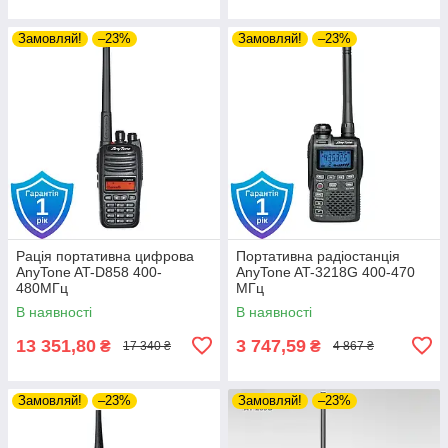
Замовляй!
–23%
Замовляй!
–23%
Рація портативна цифрова
Портативна радіостанція
AnyTone AT-D858 400-
AnyTone AT-3218G 400-470
480МГц
МГц
В наявності
В наявності
13 351,80
3 747,59
₴
₴
17 340 ₴
4 867 ₴
Замовляй!
–23%
Замовляй!
–23%