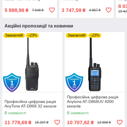
8 0
5 888,96
3 747,59
₴
₴
7 648 ₴
4 867 ₴
10 42
Акційні пропозиції та новинки
Замовляй!
–23%
Замовляй!
–23%
Професійна цифрова рація
Професійна цифрова рація
Anytone AT-D868UV 4000
AnyTone AT-D868 32 канали
каналів
В наявності
В наявності
11 778,69
10 707,62
₴
₴
15 297 ₴
13 906 ₴