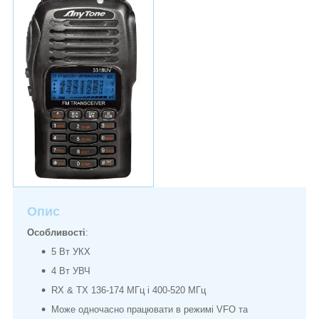
Опис
Особливості
:
5 Вт УКХ
4 Вт УВЧ
RX & TX 136-174 МГц і 400-520 МГц
Може одночасно працювати в режимі VFO та