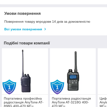
Умови повернення
Повернення товару впродовж 14 днів за домовленістю
Всі умови повернення
Подібні товари компанії
Портативна професійна
Портативна радіостанція
Цифр
радіостанція AnyTone AT-
AnyTone AT-3218G 400-
Anyt
898G 400-470 МГц
470 МГц
МГц