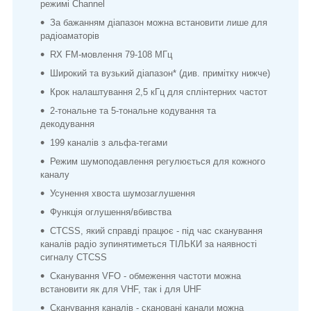
режимі Channel
За бажанням діапазон можна встановити лише для
радіоаматорів
RX FM-мовлення 79-108 МГц
Широкий та вузький діапазон* (див. примітку нижче)
Крок налаштування 2,5 кГц для сплінтерних частот
2-тональне та 5-тональне кодування та
декодування
199 каналів з альфа-тегами
Режим шумоподавлення регулюється для кожного
каналу
Усунення хвоста шумозаглушення
Функція оглушення/вбивства
CTCSS, який справді працює - під час сканування
каналів радіо зупинятиметься ТІЛЬКИ за наявності
сигналу CTCSS
Сканування VFO - обмеження частоти можна
встановити як для VHF, так і для UHF
Сканування каналів - скановані канали можна