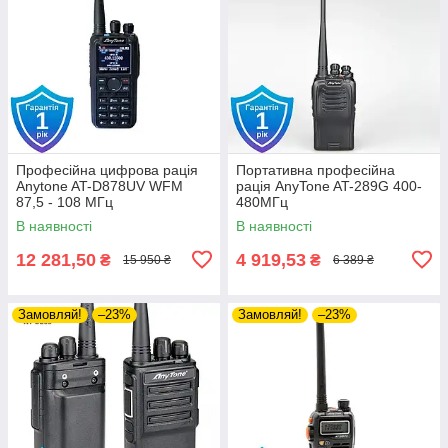
Професійна цифрова рація
Портативна професійна
Anytone AT-D878UV WFM
рація AnyTone AT-289G 400-
87,5 - 108 МГц
480МГц
В наявності
В наявності
12 281,50
4 919,53
₴
₴
15 950 ₴
6 389 ₴
Замовляй!
–23%
Замовляй!
–23%